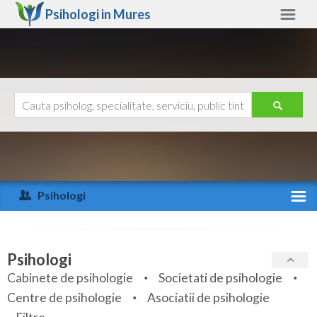
Psihologi in
Mures
Mures
Alte judete
Ajutor
Contact
Alba
Arad
Psihologi
Arges
Activitate recenta
Bacau
Specialitati
Psihologi
Bihor
Cabinete de psihologie
Societati de psihologie
Servicii
Centre de psihologie
Asociatii de psihologie
Bistrita-Nasaud
Articole