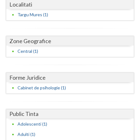
Dolj
Localitati
Galati
Targu Mures (1)
Giurgiu
Gorj
Zone Geografice
Central (1)
Harghita
Hunedoara
Ialomita
Forme Juridice
Cabinet de psihologie (1)
Iasi
Ilfov
Public Tinta
Maramures
Adolescenti (1)
Mehedinti
Adulti (1)
Mures