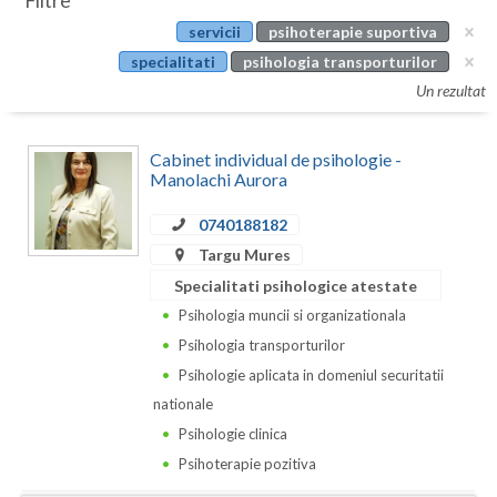
Filtre
Botosani
servicii
psihoterapie suportiva
Evenimente
Braila
specialitati
psihologia transporturilor
Cabinet
Un rezultat
Brasov
Membri
Bucuresti
Cabinet individual de psihologie -
Manolachi Aurora
Buzau
0740188182
Calarasi
Targu Mures
Caras-Severin
Specialitati psihologice atestate
Psihologia muncii si organizationala
Cluj
Psihologia transporturilor
Constanta
Psihologie aplicata in domeniul securitatii
nationale
Covasna
Psihologie clinica
Dambovita
Psihoterapie pozitiva