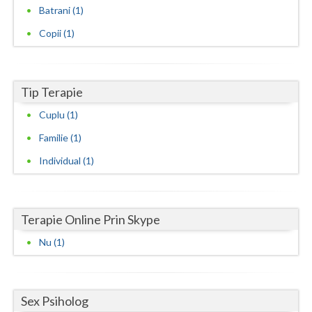
Batrani (1)
Neamt
Copii (1)
Olt
Prahova
Tip Terapie
Salaj
Cuplu (1)
Satu-Mare
Familie (1)
Individual (1)
Sibiu
Suceava
Terapie Online Prin Skype
Teleorman
Nu (1)
Timis
Tulcea
Sex Psiholog
Valcea