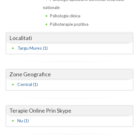
Dolj
nationale
Galati
Psihologie clinica
Psihoterapie pozitiva
Giurgiu
Localitati
Gorj
Targu Mures (1)
Harghita
Hunedoara
Zone Geografice
Ialomita
Central (1)
Iasi
Ilfov
Terapie Online Prin Skype
Maramures
Nu (1)
Mehedinti
Mures