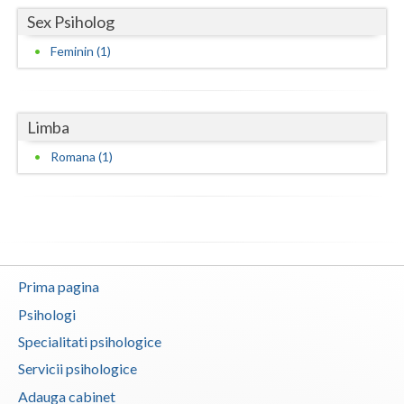
Sex Psiholog
Neamt
Feminin (1)
Olt
Prahova
Limba
Salaj
Romana (1)
Satu-Mare
Sibiu
Suceava
Teleorman
Prima pagina
Psihologi
Timis
Specialitati psihologice
Tulcea
Servicii psihologice
Valcea
Adauga cabinet