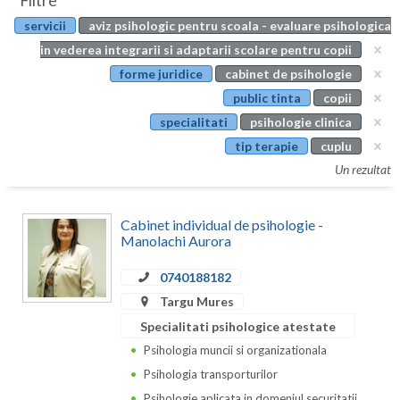
Filtre
Botosani
servicii
aviz psihologic pentru scoala - evaluare psihologica
Evenimente
Braila
in vederea integrarii si adaptarii scolare pentru copii
Cabinet
forme juridice
cabinet de psihologie
Brasov
public tinta
copii
Membri
Bucuresti
specialitati
psihologie clinica
tip terapie
cuplu
Buzau
Un rezultat
Calarasi
Cabinet individual de psihologie -
Caras-Severin
Manolachi Aurora
Cluj
0740188182
Constanta
Targu Mures
Specialitati psihologice atestate
Covasna
Psihologia muncii si organizationala
Dambovita
Psihologia transporturilor
Psihologie aplicata in domeniul securitatii