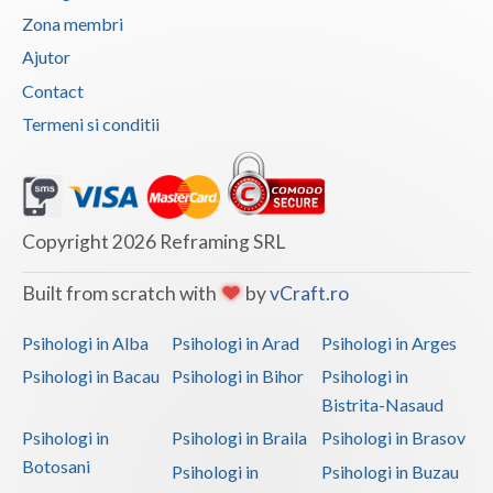
Zona membri
Vaslui
Ajutor
Vrancea
Contact
Termeni si conditii
Copyright 2026 Reframing SRL
Built from scratch with
by
vCraft.ro
Psihologi in Alba
Psihologi in Arad
Psihologi in Arges
Psihologi in Bacau
Psihologi in Bihor
Psihologi in
Bistrita-Nasaud
Psihologi in
Psihologi in Braila
Psihologi in Brasov
Botosani
Psihologi in
Psihologi in Buzau