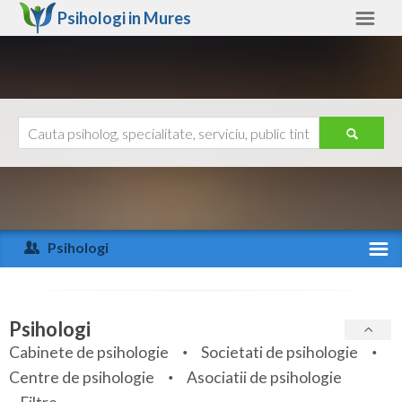
Psihologi in
Mures
Mures
Alte judete
Ajutor
Contact
Alba
Arad
Psihologi
Arges
Activitate recenta
Bacau
Specialitati
Psihologi
Bihor
Cabinete de psihologie
Societati de psihologie
Servicii
Centre de psihologie
Asociatii de psihologie
Bistrita-Nasaud
Articole