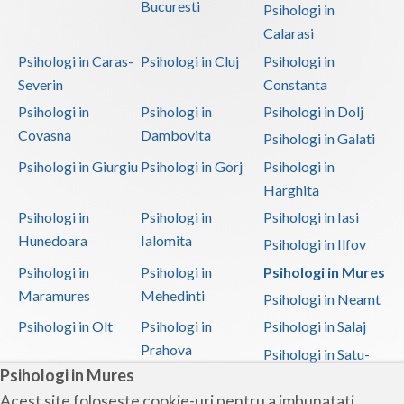
Bucuresti
Psihologi in
Calarasi
Psihologi in Caras-
Psihologi in Cluj
Psihologi in
Severin
Constanta
Psihologi in
Psihologi in
Psihologi in Dolj
Covasna
Dambovita
Psihologi in Galati
Psihologi in Giurgiu
Psihologi in Gorj
Psihologi in
Harghita
Psihologi in
Psihologi in
Psihologi in Iasi
Hunedoara
Ialomita
Psihologi in Ilfov
Psihologi in
Psihologi in
Psihologi in Mures
Maramures
Mehedinti
Psihologi in Neamt
Psihologi in Olt
Psihologi in
Psihologi in Salaj
Prahova
Psihologi in Satu-
Psihologi in Mures
Mare
Acest site foloseste cookie-uri pentru a imbunatati