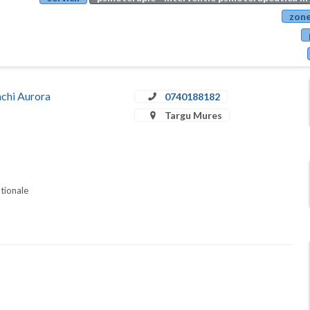
zone
achi Aurora
0740188182
Targu Mures
ationale