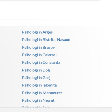
Satu-Mare
Sibiu
Suceava
Psihologi in Arges
Teleorman
Psihologi in Bistrita-Nasaud
Psihologi in Brasov
Timis
Psihologi in Calarasi
Tulcea
Psihologi in Constanta
Valcea
Psihologi in Dolj
Psihologi in Gorj
Vaslui
Psihologi in Ialomita
Vrancea
Psihologi in Maramures
Psihologi in Neamt
Psihologi in Salaj