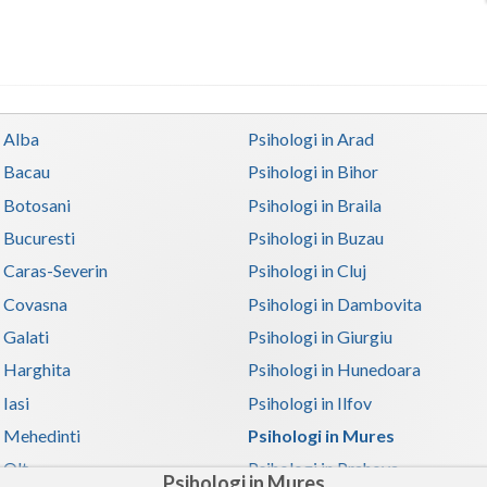
n Alba
Psihologi in Arad
n Bacau
Psihologi in Bihor
n Botosani
Psihologi in Braila
n Bucuresti
Psihologi in Buzau
n Caras-Severin
Psihologi in Cluj
n Covasna
Psihologi in Dambovita
 Galati
Psihologi in Giurgiu
n Harghita
Psihologi in Hunedoara
 Iasi
Psihologi in Ilfov
n Mehedinti
Psihologi in Mures
 Olt
Psihologi in Prahova
Psihologi in Mures