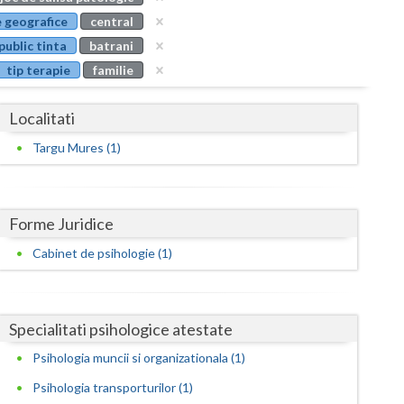
Buzau
 geografice
central
public tinta
batrani
Calarasi
tip terapie
familie
Caras-Severin
Localitati
Cluj
Targu Mures (1)
Constanta
Covasna
Forme Juridice
Dambovita
Cabinet de psihologie (1)
Dolj
Galati
Specialitati psihologice atestate
Giurgiu
Psihologia muncii si organizationala (1)
Gorj
Psihologia transporturilor (1)