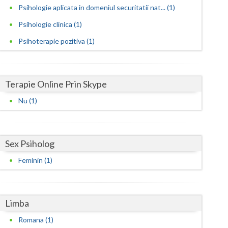
Harghita
Psihologie aplicata in domeniul securitatii nat... (1)
Hunedoara
Psihologie clinica (1)
Psihoterapie pozitiva (1)
Ialomita
Iasi
Terapie Online Prin Skype
Ilfov
Nu (1)
Maramures
Mehedinti
Sex Psiholog
Mures
Feminin (1)
Neamt
Olt
Limba
Prahova
Romana (1)
Salaj