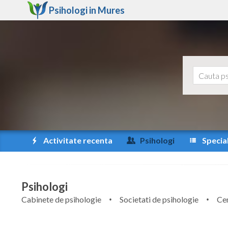
Psihologi in
Mures
Activitate recenta
Psihologi
Special
Psihologi
Cabinete de psihologie
Societati de psihologie
Cen