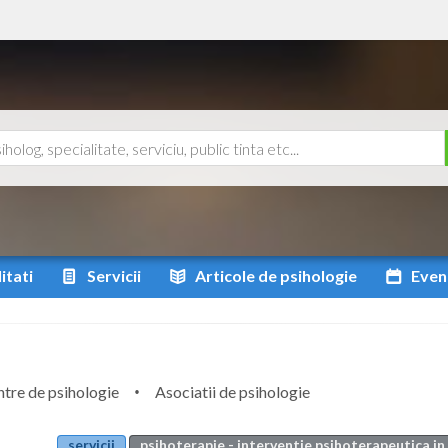
itati
Servicii
Articole
de psihologie
Even
tre de psihologie
Asociatii de psihologie
servicii
psihoterapie - interventie psihoterapeutica in