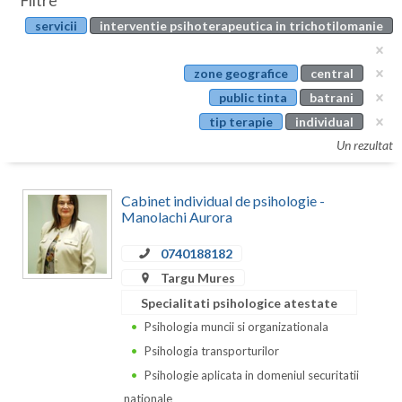
Filtre
Botosani
servicii
interventie psihoterapeutica in trichotilomanie
Evenimente
Braila
Cabinet
zone geografice
central
Brasov
public tinta
batrani
Membri
Bucuresti
tip terapie
individual
Un rezultat
Buzau
Calarasi
Cabinet individual de psihologie -
Manolachi Aurora
Caras-Severin
0740188182
Cluj
Targu Mures
Constanta
Specialitati psihologice atestate
Psihologia muncii si organizationala
Covasna
Psihologia transporturilor
Dambovita
Psihologie aplicata in domeniul securitatii
nationale