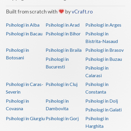
Built from scratch with
by
vCraft.ro
Psihologi in Alba
Psihologi in Arad
Psihologi in Arges
Psihologi in Bacau
Psihologi in Bihor
Psihologi in
Bistrita-Nasaud
Psihologi in
Psihologi in Braila
Psihologi in Brasov
Botosani
Psihologi in
Psihologi in Buzau
Bucuresti
Psihologi in
Calarasi
Psihologi in Caras-
Psihologi in Cluj
Psihologi in
Severin
Constanta
Psihologi in
Psihologi in
Psihologi in Dolj
Covasna
Dambovita
Psihologi in Galati
Psihologi in Giurgiu
Psihologi in Gorj
Psihologi in
Harghita