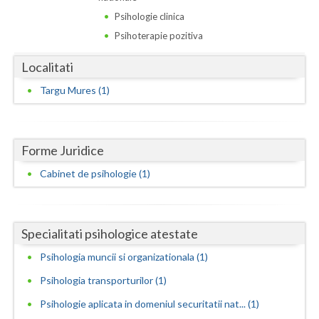
Dolj
Psihologie clinica
Galati
Psihoterapie pozitiva
Giurgiu
Localitati
Gorj
Targu Mures (1)
Harghita
Hunedoara
Forme Juridice
Cabinet de psihologie (1)
Ialomita
Iasi
Ilfov
Specialitati psihologice atestate
Psihologia muncii si organizationala (1)
Maramures
Psihologia transporturilor (1)
Mehedinti
Psihologie aplicata in domeniul securitatii nat... (1)
Mures