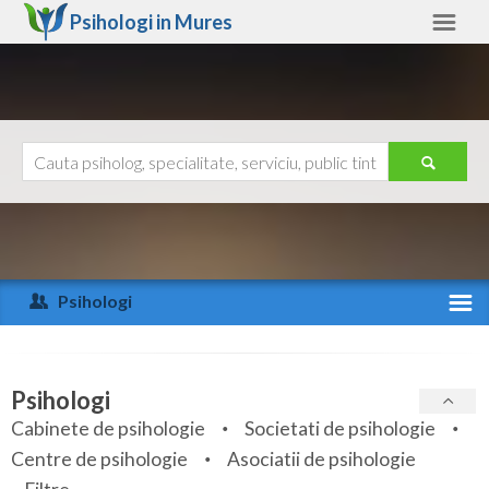
Psihologi in
Mures
Mures
Alte judete
Ajutor
Contact
Alba
Arad
Psihologi
Arges
Activitate recenta
Bacau
Specialitati
Psihologi
Bihor
Cabinete de psihologie
Societati de psihologie
Servicii
Centre de psihologie
Asociatii de psihologie
Bistrita-Nasaud
Articole