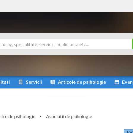
itati
Servicii
Articole
de psihologie
Even
tre de psihologie
Asociatii de psihologie
loc