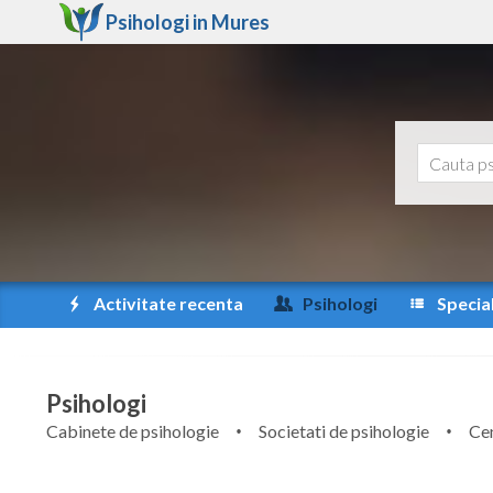
Psihologi in
Mures
Activitate recenta
Psihologi
Special
Psihologi
Cabinete de psihologie
Societati de psihologie
Cen