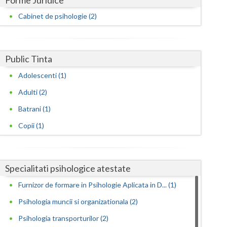
Harghita
Consiliere psihologica in vederea integrarii so... (1)
Cabinet de psihologie (2)
Hunedoara
Consiliere psihologica in vederea reconversiei ... (2)
Ialomita
Consiliere psihologica pentru dezvoltare personala
Public Tinta
(1)
Iasi
Consiliere psihologica pentru persoane
Adolescenti (1)
Ilfov
dependen... (1)
Adulti (2)
Maramures
Consiliere psihologica pentru persoanele care s...
Batrani (1)
(1)
Mehedinti
Copii (1)
Consiliere psihologica privind orientarea in ca... (2)
Mures
Consultanta psihologica pentru managementul
Neamt
res... (2)
Specialitati psihologice atestate
Evaluare psihologica pentru plasarea in munca a...
Olt
Furnizor de formare in Psihologie Aplicata in D... (1)
(2)
Psihologia muncii si organizationala (2)
Prahova
Evaluarea in scopul avizarii psihologice pentru... (2)
Psihologia transporturilor (2)
Salaj