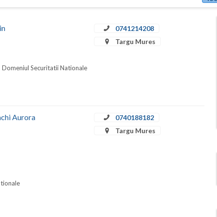
in
0741214208
Targu Mures
n Domeniul Securitatii Nationale
achi Aurora
0740188182
Targu Mures
ationale