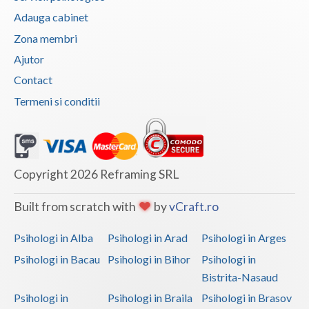
Interventie psihoterapeutica in teama de spatii... (1)
Adauga cabinet
Zona membri
Interventie psihoterapeutica in ticuri (1)
Ajutor
Interventie psihoterapeutica in trichotilomanie (1)
Contact
Interventie psihoterapeutica in tulburarea de s... (1)
Termeni si conditii
Interventie psihoterapeutica in tulburarea dism... (1)
Logoterapie in tulburarile de comunicare (1)
Psihodiagnostic si evaluare clinica (1)
Copyright 2026 Reframing SRL
Psihoterapie - Interventie psihoterapeutica in ... (1)
Psihoterapie - Interventie psihoterapeutica in ... (1)
Built from scratch with
by
vCraft.ro
Psihoterapie - Interventie psihoterapeutica in ... (1)
Psihologi in Alba
Psihologi in Arad
Psihologi in Arges
Psihoterapie - Interventie psihoterapeutica in ... (1)
Psihologi in Bacau
Psihologi in Bihor
Psihologi in
Psihoterapie - Interventie psihoterapeutica in ... (1)
Bistrita-Nasaud
Psihoterapie - Interventie psihoterapeutica in ... (1)
Psihologi in
Psihologi in Braila
Psihologi in Brasov