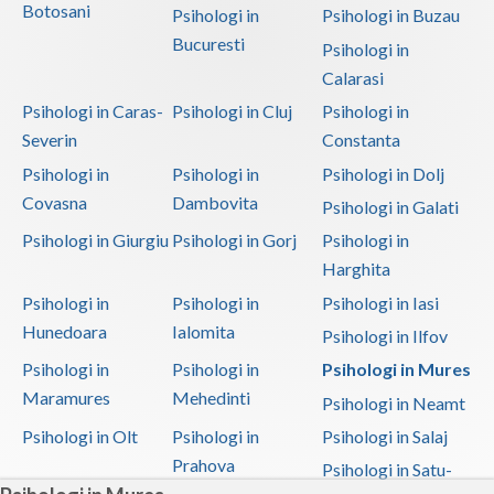
Psihoterapie - Interventie psihoterapeutica in ... (1)
Botosani
Psihologi in
Psihologi in Buzau
Psihoterapie - Interventie psihoterapeutica in ... (1)
Bucuresti
Psihologi in
Psihoterapie - Interventie psihoterapeutica in ... (1)
Calarasi
Psihologi in Caras-
Psihologi in Cluj
Psihologi in
Psihoterapie - Interventie psihoterapeutica in ... (1)
Severin
Constanta
Psihoterapie - Interventie psihoterapeutica in ... (1)
Psihologi in
Psihologi in
Psihologi in Dolj
Psihoterapie - Interventie psihoterapeutica in ... (1)
Covasna
Dambovita
Psihologi in Galati
Psihoterapie - Interventie psihoterapeutica in ... (1)
Psihologi in Giurgiu
Psihologi in Gorj
Psihologi in
Psihoterapie - Interventie psihoterapeutica in ... (1)
Harghita
Psihoterapie - Interventie psihoterapeutica in ... (1)
Psihologi in
Psihologi in
Psihologi in Iasi
Hunedoara
Ialomita
Psihoterapie - Interventie psihoterapeutica in ... (1)
Psihologi in Ilfov
Psihoterapie suportiva (1)
Psihologi in
Psihologi in
Psihologi in Mures
Maramures
Mehedinti
Psihologi in Neamt
Psihoterapie, asistenta si consultanta psihologica (1)
Psihologi in Olt
Psihologi in
Psihologi in Salaj
Psihoterapie- Interventie psihoterapeutica in b... (1)
Prahova
Psihologi in Satu-
Terapii de scurta durata (1)