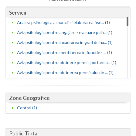
Dolj
Servicii
Galati
Analiza psihologica a muncii si elaborarea fise... (1)
Giurgiu
Aviz psihologic pentru angajare - evaluare psih... (1)
Gorj
Aviz psihologic pentru incadrarea in grad de ha... (1)
Harghita
Aviz psihologic pentru mentinerea in functie - ... (1)
Hunedoara
Aviz psihologic pentru obtinere permis portarma... (1)
Aviz psihologic pentru obtinerea permisului de ... (1)
Ialomita
Aviz psihologic pentru scoala - evaluare psihol... (1)
Iasi
Aviz psihologic si evaluare clinica la cerere c... (1)
Zone Geografice
Ilfov
Avize psihologice necesare la angajare si menti... (1)
Central (1)
Maramures
Consiliere psihologica (1)
Consiliere psihologica in vederea integrarii so... (1)
Mehedinti
Public Tinta
Consiliere psihologica in vederea reconversiei ... (1)
Mures