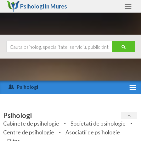
Psihologi in
Mures
Mures
Alte judete
Ajutor
Contact
Alba
Arad
Psihologi
Arges
Activitate recenta
Bacau
Specialitati
Psihologi
Bihor
Cabinete de psihologie
Societati de psihologie
Servicii
Centre de psihologie
Asociatii de psihologie
Bistrita-Nasaud
Articole