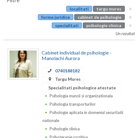
Filtre
Botosani
localitati
targu mures
Evenimente
Braila
forme juridice
cabinet de psihologie
Cabinet
specialitati
psihologie clinica
Brasov
Un rezultat
Membri
Bucuresti
Cabinet individual de psihologie -
Buzau
Manolachi Aurora
Calarasi
0740188182
Caras-Severin
Targu Mures
Specialitati psihologice atestate
Cluj
Psihologia muncii si organizationala
Constanta
Psihologia transporturilor
Psihologie aplicata in domeniul securitatii
Covasna
nationale
Dambovita
Psihologie clinica
Psihoterapie pozitiva