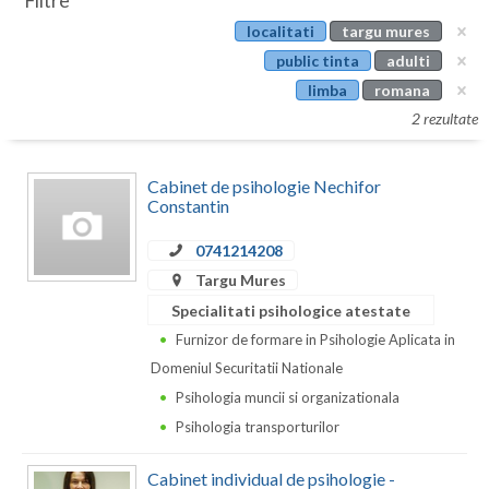
Filtre
Botosani
localitati
targu mures
Evenimente
Braila
public tinta
adulti
Cabinet
limba
romana
Brasov
2 rezultate
Membri
Bucuresti
Cabinet de psihologie Nechifor
Buzau
Constantin
Calarasi
0741214208
Caras-Severin
Targu Mures
Specialitati psihologice atestate
Cluj
Furnizor de formare in Psihologie Aplicata in
Constanta
Domeniul Securitatii Nationale
Psihologia muncii si organizationala
Covasna
Psihologia transporturilor
Dambovita
Cabinet individual de psihologie -