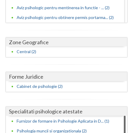
Aviz psihologic pentru mentinerea in functie - ... (2)
Neamt
Aviz psihologic pentru obtinere permis portarma... (2)
Olt
Aviz psihologic pentru obtinerea permisului de ... (2)
Prahova
Aviz psihologic pentru scoala - evaluare psihol... (1)
Zone Geografice
Salaj
Aviz psihologic si evaluare clinica la cerere c... (1)
Central (2)
Avize psihologice necesare la angajare si menti... (2)
Satu-Mare
Consiliere psihologica (1)
Sibiu
Forme Juridice
Consiliere psihologica in vederea integrarii so... (1)
Suceava
Consiliere psihologica in vederea reconversiei ... (2)
Cabinet de psihologie (2)
Teleorman
Consiliere psihologica pentru dezvoltare personala
(1)
Timis
Specialitati psihologice atestate
Consiliere psihologica pentru persoane dependen...
Tulcea
(1)
Furnizor de formare in Psihologie Aplicata in D... (1)
Valcea
Consiliere psihologica pentru persoanele care s... (1)
Psihologia muncii si organizationala (2)