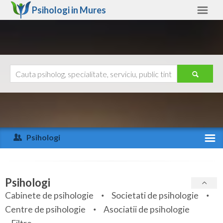
Psihologi in
Mures
Mures
Alte judete
Ajutor
Contact
Alba
Arad
Psihologi
Arges
Activitate recenta
Bacau
Specialitati
Psihologi
Bihor
Cabinete de psihologie
Societati de psihologie
Servicii
Centre de psihologie
Asociatii de psihologie
Bistrita-Nasaud
Articole