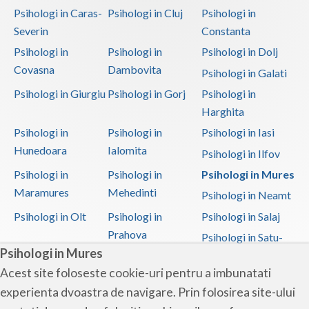
Psihologi in Caras-
Psihologi in Cluj
Psihologi in
Psihoterapie - Interventie psihoterapeutica in ... (1)
Severin
Constanta
Psihoterapie - Interventie psihoterapeutica in ... (1)
Psihologi in
Psihologi in
Psihologi in Dolj
Psihoterapie - Interventie psihoterapeutica in ... (1)
Covasna
Dambovita
Psihologi in Galati
Psihoterapie - Interventie psihoterapeutica in ... (1)
Psihologi in Giurgiu
Psihologi in Gorj
Psihologi in
Psihoterapie - Interventie psihoterapeutica in ... (1)
Harghita
Psihoterapie suportiva (1)
Psihologi in
Psihologi in
Psihologi in Iasi
Hunedoara
Ialomita
Psihoterapie, asistenta si consultanta psihologica (1)
Psihologi in Ilfov
Psihoterapie- Interventie psihoterapeutica in b... (1)
Psihologi in
Psihologi in
Psihologi in Mures
Maramures
Mehedinti
Psihologi in Neamt
Terapii de scurta durata (1)
Psihologi in Olt
Psihologi in
Psihologi in Salaj
Prahova
Psihologi in Satu-
Psihologi in Mures
Mare
Acest site foloseste cookie-uri pentru a imbunatati
Psihologi in Sibiu
Psihologi in
Psihologi in
experienta dvoastra de navigare. Prin folosirea site-ului
Suceava
Teleorman