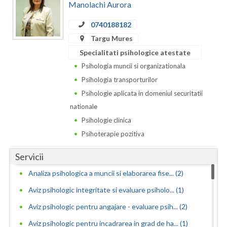
Dolj
Manolachi Aurora
Galati
0740188182
Targu Mures
Giurgiu
Specialitati psihologice atestate
Gorj
Psihologia muncii si organizationala
Psihologia transporturilor
Harghita
Psihologie aplicata in domeniul securitatii
Hunedoara
nationale
Psihologie clinica
Ialomita
Psihoterapie pozitiva
Iasi
Servicii
Ilfov
Analiza psihologica a muncii si elaborarea fise... (2)
Maramures
Aviz psihologic integritate si evaluare psiholo... (1)
Mehedinti
Aviz psihologic pentru angajare - evaluare psih... (2)
Aviz psihologic pentru incadrarea in grad de ha... (1)
Mures