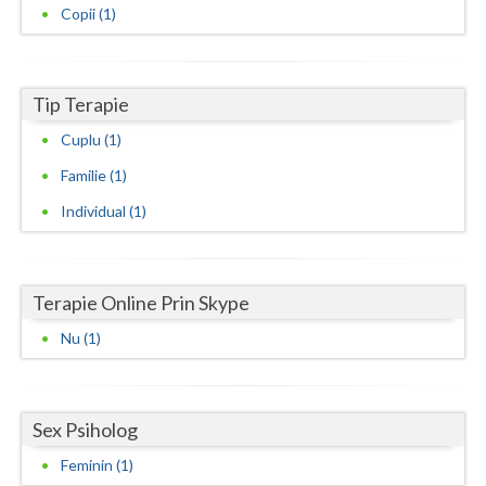
Copii (1)
Neamt
Olt
Tip Terapie
Prahova
Cuplu (1)
Salaj
Familie (1)
Individual (1)
Satu-Mare
Sibiu
Suceava
Terapie Online Prin Skype
Nu (1)
Teleorman
Timis
Sex Psiholog
Tulcea
Feminin (1)
Valcea