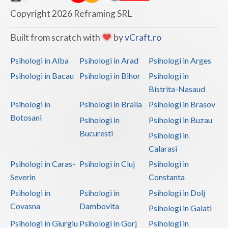
Copyright 2026 Reframing SRL
Built from scratch with
by
vCraft.ro
Psihologi in Alba
Psihologi in Arad
Psihologi in Arges
Psihologi in Bacau
Psihologi in Bihor
Psihologi in
Bistrita-Nasaud
Psihologi in
Psihologi in Braila
Psihologi in Brasov
Botosani
Psihologi in
Psihologi in Buzau
Bucuresti
Psihologi in
Calarasi
Psihologi in Caras-
Psihologi in Cluj
Psihologi in
Severin
Constanta
Psihologi in
Psihologi in
Psihologi in Dolj
Covasna
Dambovita
Psihologi in Galati
Psihologi in Giurgiu
Psihologi in Gorj
Psihologi in