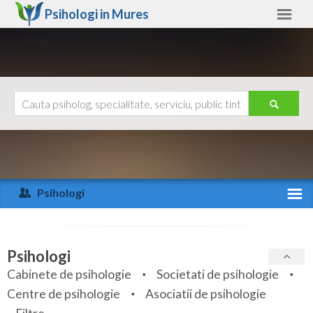
Psihologi in
Mures
Mures
Alte judete
Ajutor
Contact
Alba
Arad
Psihologi
Arges
Activitate recenta
Bacau
Specialitati
Psihologi
Bihor
Cabinete de psihologie
Societati de psihologie
Servicii
Centre de psihologie
Asociatii de psihologie
Bistrita-Nasaud
Articole