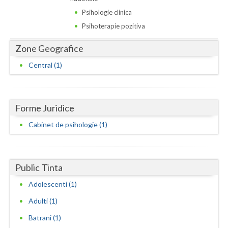
Dolj
Psihologie clinica
Galati
Psihoterapie pozitiva
Giurgiu
Zone Geografice
Gorj
Central (1)
Harghita
Hunedoara
Forme Juridice
Ialomita
Cabinet de psihologie (1)
Iasi
Ilfov
Public Tinta
Adolescenti (1)
Maramures
Adulti (1)
Mehedinti
Batrani (1)
Mures