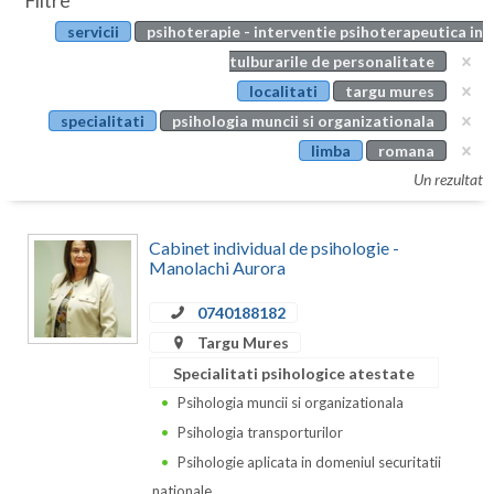
Filtre
Botosani
servicii
psihoterapie - interventie psihoterapeutica in
Evenimente
Braila
tulburarile de personalitate
Cabinet
localitati
targu mures
Brasov
specialitati
psihologia muncii si organizationala
Membri
Bucuresti
limba
romana
Un rezultat
Buzau
Calarasi
Cabinet individual de psihologie -
Manolachi Aurora
Caras-Severin
0740188182
Cluj
Targu Mures
Constanta
Specialitati psihologice atestate
Psihologia muncii si organizationala
Covasna
Psihologia transporturilor
Dambovita
Psihologie aplicata in domeniul securitatii
nationale