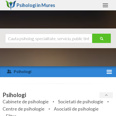
Psihologi in
Mures
Mures
Alte judete
Ajutor
Contact
Alba
Arad
Psihologi
Arges
Activitate recenta
Bacau
Specialitati
Psihologi
Bihor
Cabinete de psihologie
Societati de psihologie
Servicii
Centre de psihologie
Asociatii de psihologie
Bistrita-Nasaud
Articole