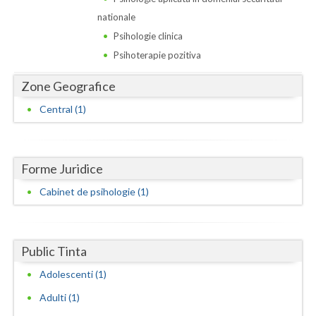
Dolj
nationale
Galati
Psihologie clinica
Psihoterapie pozitiva
Giurgiu
Zone Geografice
Gorj
Central (1)
Harghita
Hunedoara
Forme Juridice
Ialomita
Cabinet de psihologie (1)
Iasi
Ilfov
Public Tinta
Maramures
Adolescenti (1)
Mehedinti
Adulti (1)
Mures