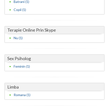
Batrani (1)
Neamt
Copii (1)
Olt
Prahova
Terapie Online Prin Skype
Salaj
Nu (1)
Satu-Mare
Sibiu
Sex Psiholog
Feminin (1)
Suceava
Teleorman
Limba
Timis
Romana (1)
Tulcea
Valcea