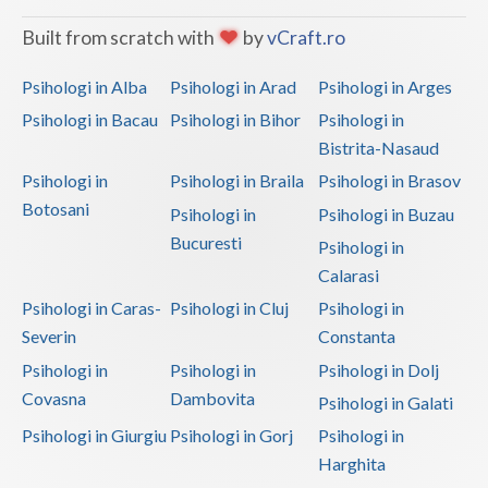
Built from scratch with
by
vCraft.ro
Psihologi in Alba
Psihologi in Arad
Psihologi in Arges
Psihologi in Bacau
Psihologi in Bihor
Psihologi in
Bistrita-Nasaud
Psihologi in
Psihologi in Braila
Psihologi in Brasov
Botosani
Psihologi in
Psihologi in Buzau
Bucuresti
Psihologi in
Calarasi
Psihologi in Caras-
Psihologi in Cluj
Psihologi in
Severin
Constanta
Psihologi in
Psihologi in
Psihologi in Dolj
Covasna
Dambovita
Psihologi in Galati
Psihologi in Giurgiu
Psihologi in Gorj
Psihologi in
Harghita