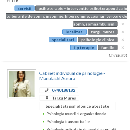
Filtre
Botosani
servicii
psihoterapie - interventie psihoterapeutica in
Evenimente
Braila
tulburarile de somn: insomnie, hipersomnie, cosmar, teroare de
Cabinet
somn, somnambulism
Brasov
localitati
targu mures
Membri
Bucuresti
specialitati
psihologie clinica
tip terapie
familie
Buzau
Un rezultat
Calarasi
Cabinet individual de psihologie -
Caras-Severin
Manolachi Aurora
Cluj
0740188182
Constanta
Targu Mures
Specialitati psihologice atestate
Covasna
Psihologia muncii si organizationala
Dambovita
Psihologia transporturilor
Psihologie aplicata in domeniul securitatii