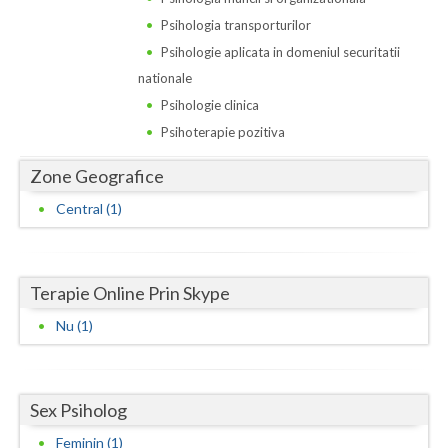
Dolj
Psihologia transporturilor
Galati
Psihologie aplicata in domeniul securitatii
nationale
Giurgiu
Psihologie clinica
Gorj
Psihoterapie pozitiva
Harghita
Zone Geografice
Hunedoara
Central (1)
Ialomita
Iasi
Terapie Online Prin Skype
Ilfov
Nu (1)
Maramures
Mehedinti
Sex Psiholog
Feminin (1)
Mures