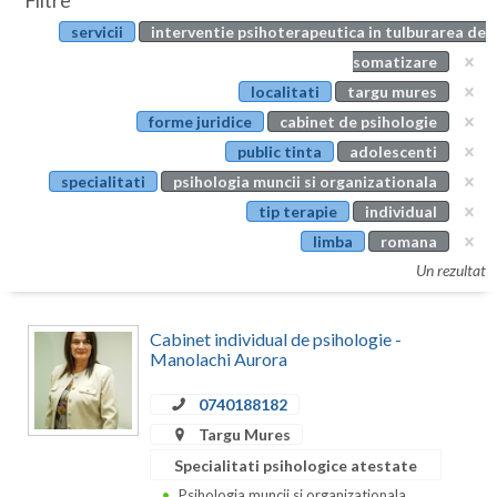
Filtre
Botosani
servicii
interventie psihoterapeutica in tulburarea de
Evenimente
Braila
somatizare
Cabinet
localitati
targu mures
Brasov
forme juridice
cabinet de psihologie
Membri
Bucuresti
public tinta
adolescenti
specialitati
psihologia muncii si organizationala
Buzau
tip terapie
individual
Calarasi
limba
romana
Un rezultat
Caras-Severin
Cluj
Cabinet individual de psihologie -
Manolachi Aurora
Constanta
0740188182
Covasna
Targu Mures
Dambovita
Specialitati psihologice atestate
Psihologia muncii si organizationala