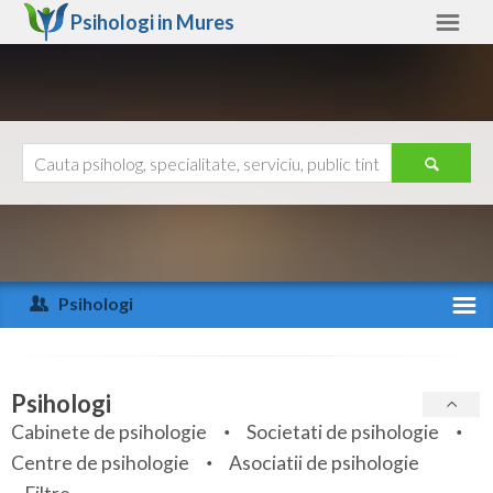
Psihologi in
Mures
Mures
Alte judete
Ajutor
Contact
Alba
Arad
Psihologi
Arges
Activitate recenta
Bacau
Specialitati
Psihologi
Bihor
Cabinete de psihologie
Societati de psihologie
Servicii
Centre de psihologie
Asociatii de psihologie
Bistrita-Nasaud
Articole