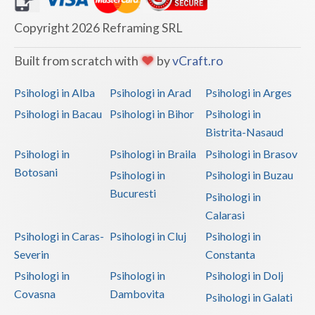
Vaslui
Copyright 2026 Reframing SRL
Vrancea
Built from scratch with
by
vCraft.ro
Psihologi in Alba
Psihologi in Arad
Psihologi in Arges
Psihologi in Bacau
Psihologi in Bihor
Psihologi in
Bistrita-Nasaud
Psihologi in
Psihologi in Braila
Psihologi in Brasov
Botosani
Psihologi in
Psihologi in Buzau
Bucuresti
Psihologi in
Calarasi
Psihologi in Caras-
Psihologi in Cluj
Psihologi in
Severin
Constanta
Psihologi in
Psihologi in
Psihologi in Dolj
Covasna
Dambovita
Psihologi in Galati