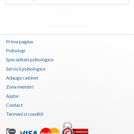
Neamt
Olt
Prahova
Prima pagina
Salaj
Psihologi
Satu-Mare
Specialitati psihologice
Servicii psihologice
Sibiu
Adauga cabinet
Suceava
Zona membri
Teleorman
Ajutor
Contact
Timis
Termeni si conditii
Tulcea
Valcea