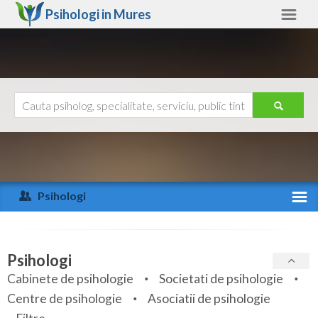
Psihologi in
Mures
Mures
Alte judete
Ajutor
Contact
Alba
Arad
Psihologi
Arges
Activitate recenta
Bacau
Specialitati
Psihologi
Bihor
Cabinete de psihologie
Societati de psihologie
Servicii
Centre de psihologie
Asociatii de psihologie
Bistrita-Nasaud
Articole