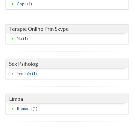
Copii (1)
Neamt
Olt
Terapie Online Prin Skype
Prahova
Nu (1)
Salaj
Satu-Mare
Sex Psiholog
Sibiu
Feminin (1)
Suceava
Teleorman
Limba
Timis
Romana (1)
Tulcea
Valcea