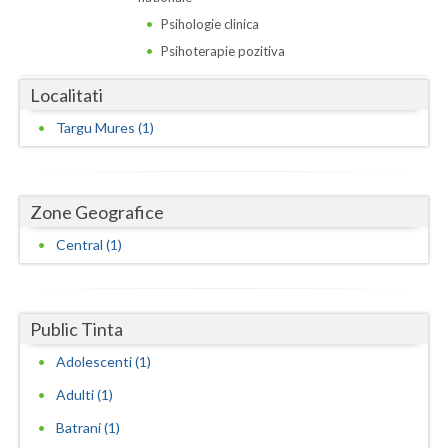
Dolj
Psihologie clinica
Galati
Psihoterapie pozitiva
Giurgiu
Localitati
Gorj
Targu Mures (1)
Harghita
Hunedoara
Zone Geografice
Ialomita
Central (1)
Iasi
Ilfov
Public Tinta
Adolescenti (1)
Maramures
Adulti (1)
Mehedinti
Batrani (1)
Mures