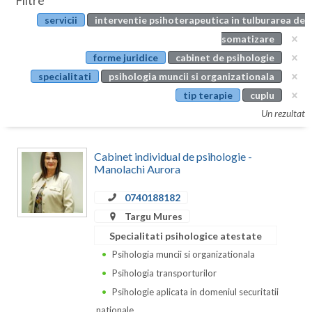
Filtre
Botosani
servicii
interventie psihoterapeutica in tulburarea de
Evenimente
Braila
somatizare
Cabinet
forme juridice
cabinet de psihologie
Brasov
specialitati
psihologia muncii si organizationala
Membri
Bucuresti
tip terapie
cuplu
Un rezultat
Buzau
Calarasi
Cabinet individual de psihologie -
Manolachi Aurora
Caras-Severin
0740188182
Cluj
Targu Mures
Constanta
Specialitati psihologice atestate
Psihologia muncii si organizationala
Covasna
Psihologia transporturilor
Dambovita
Psihologie aplicata in domeniul securitatii
nationale