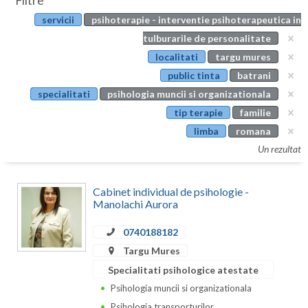
Filtre
Botosani
servicii
psihoterapie - interventie psihoterapeutica in
Evenimente
Braila
tulburarile de personalitate
Cabinet
localitati
targu mures
Brasov
public tinta
batrani
Membri
Bucuresti
specialitati
psihologia muncii si organizationala
tip terapie
familie
Buzau
limba
romana
Calarasi
Un rezultat
Caras-Severin
Cabinet individual de psihologie -
Cluj
Manolachi Aurora
Constanta
0740188182
Targu Mures
Covasna
Specialitati psihologice atestate
Dambovita
Psihologia muncii si organizationala
Psihologia transporturilor