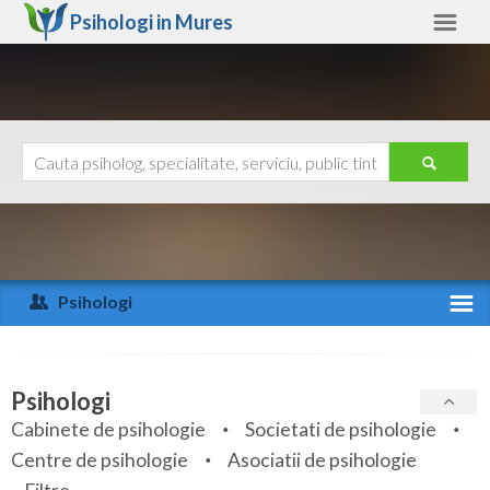
Psihologi in
Mures
Mures
Alte judete
Ajutor
Contact
Alba
Arad
Psihologi
Arges
Activitate recenta
Bacau
Specialitati
Psihologi
Bihor
Cabinete de psihologie
Societati de psihologie
Servicii
Centre de psihologie
Asociatii de psihologie
Bistrita-Nasaud
Articole