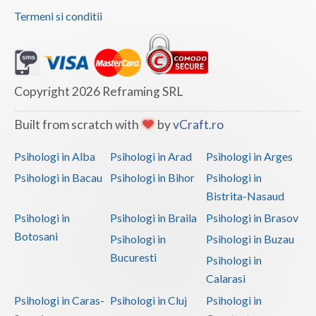
Termeni si conditii
Vaslui
Vrancea
Copyright 2026 Reframing SRL
Built from scratch with
by
vCraft.ro
Psihologi in Alba
Psihologi in Arad
Psihologi in Arges
Psihologi in Bacau
Psihologi in Bihor
Psihologi in
Bistrita-Nasaud
Psihologi in
Psihologi in Braila
Psihologi in Brasov
Botosani
Psihologi in
Psihologi in Buzau
Bucuresti
Psihologi in
Calarasi
Psihologi in Caras-
Psihologi in Cluj
Psihologi in