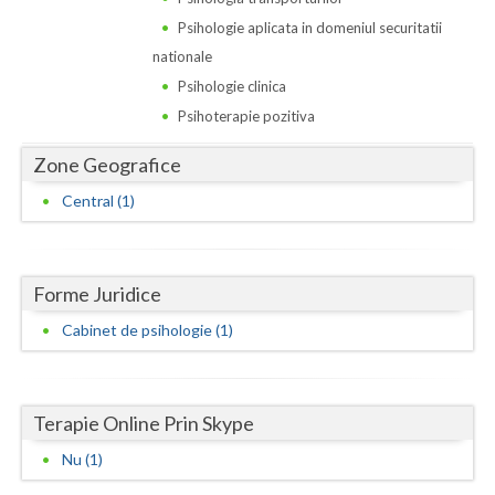
Dolj
Psihologie aplicata in domeniul securitatii
Galati
nationale
Psihologie clinica
Giurgiu
Psihoterapie pozitiva
Gorj
Zone Geografice
Harghita
Central (1)
Hunedoara
Ialomita
Forme Juridice
Iasi
Cabinet de psihologie (1)
Ilfov
Maramures
Terapie Online Prin Skype
Mehedinti
Nu (1)
Mures