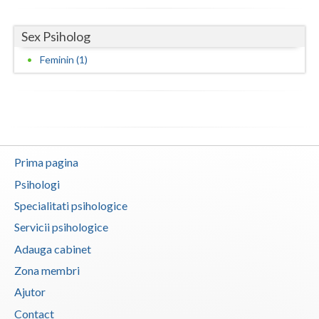
Neamt
Sex Psiholog
Olt
Feminin (1)
Prahova
Salaj
Satu-Mare
Prima pagina
Sibiu
Psihologi
Suceava
Specialitati psihologice
Teleorman
Servicii psihologice
Adauga cabinet
Timis
Zona membri
Tulcea
Ajutor
Valcea
Contact