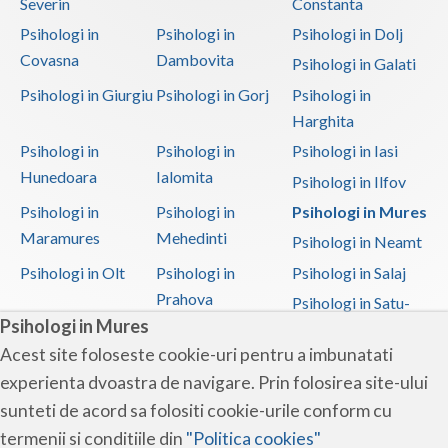
Severin
Constanta
Psihologi in
Psihologi in
Psihologi in Dolj
Covasna
Dambovita
Psihologi in Galati
Psihologi in Giurgiu
Psihologi in Gorj
Psihologi in
Harghita
Psihologi in
Psihologi in
Psihologi in Iasi
Hunedoara
Ialomita
Psihologi in Ilfov
Psihologi in
Psihologi in
Psihologi in Mures
Maramures
Mehedinti
Psihologi in Neamt
Psihologi in Olt
Psihologi in
Psihologi in Salaj
Prahova
Psihologi in Satu-
Psihologi in Mures
Mare
Acest site foloseste cookie-uri pentru a imbunatati
Psihologi in Sibiu
Psihologi in
Psihologi in
experienta dvoastra de navigare. Prin folosirea site-ului
Suceava
Teleorman
sunteti de acord sa folositi cookie-urile conform cu
Psihologi in Timis
Psihologi in Tulcea
Psihologi in Valcea
termenii si conditiile din
"Politica cookies"
Psihologi in Vaslui
Psihologi in