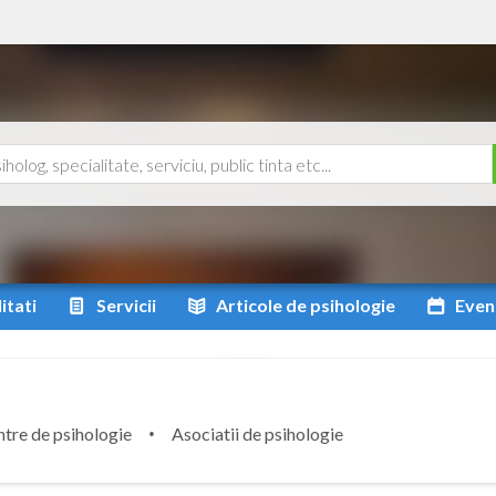
itati
Servicii
Articole
de psihologie
Even
tre de psihologie
Asociatii de psihologie