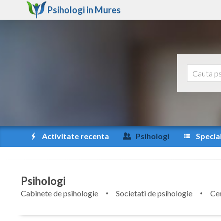
Psihologi in
Mures
Activitate recenta
Psihologi
Special
Psihologi
Cabinete de psihologie
Societati de psihologie
Cen