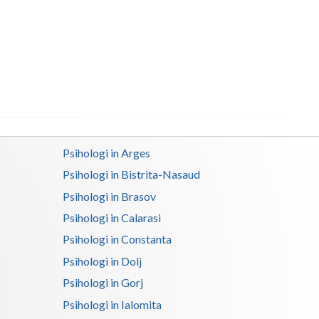
Buzau
Calarasi
Caras-Severin
Cluj
Constanta
Covasna
Psihologi in Arges
Psihologi in Bistrita-Nasaud
Dambovita
Psihologi in Brasov
Dolj
Psihologi in Calarasi
Galati
Psihologi in Constanta
Psihologi in Dolj
Giurgiu
Psihologi in Gorj
Gorj
Psihologi in Ialomita