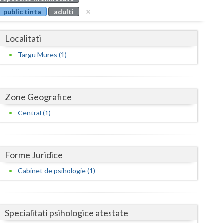
Buzau
public tinta
adulti
Calarasi
Localitati
Caras-Severin
Targu Mures (1)
Cluj
Constanta
Zone Geografice
Covasna
Central (1)
Dambovita
Dolj
Forme Juridice
Galati
Cabinet de psihologie (1)
Giurgiu
Gorj
Specialitati psihologice atestate