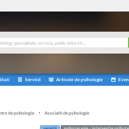
itati
Servicii
Articole
de psihologie
Even
tre de psihologie
Asociatii de psihologie
servicii
psihoterapie - interventie psihot