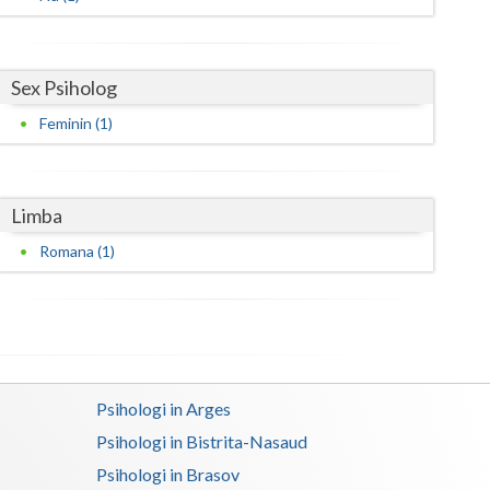
Satu-Mare
Sibiu
Sex Psiholog
Feminin (1)
Suceava
Teleorman
Limba
Timis
Romana (1)
Tulcea
Valcea
Vaslui
Vrancea
Psihologi in Arges
Psihologi in Bistrita-Nasaud
Psihologi in Brasov