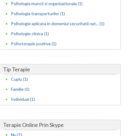
Harghita
Psihologia muncii si organizationala (1)
Hunedoara
Psihologia transporturilor (1)
Psihologie aplicata in domeniul securitatii nat... (1)
Ialomita
Psihologie clinica (1)
Iasi
Psihoterapie pozitiva (1)
Ilfov
Maramures
Tip Terapie
Mehedinti
Cuplu (1)
Mures
Familie (1)
Neamt
Individual (1)
Olt
Prahova
Terapie Online Prin Skype
Nu (1)
Salaj