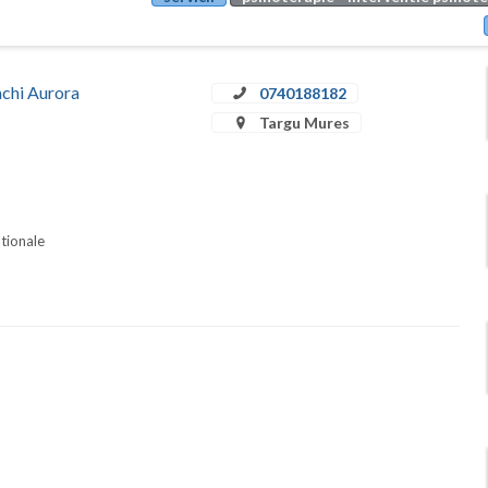
achi Aurora
0740188182
Targu Mures
ationale