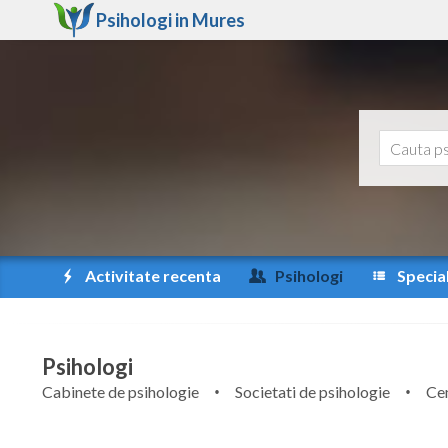
Psihologi in
Mures
Activitate recenta
Psihologi
Special
Psihologi
Cabinete de psihologie
Societati de psihologie
Cen