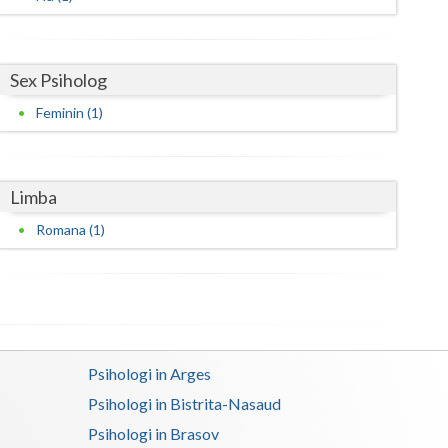
Satu-Mare
Sibiu
Sex Psiholog
Feminin (1)
Suceava
Teleorman
Limba
Timis
Romana (1)
Tulcea
Valcea
Vaslui
Vrancea
Psihologi in Arges
Psihologi in Bistrita-Nasaud
Psihologi in Brasov