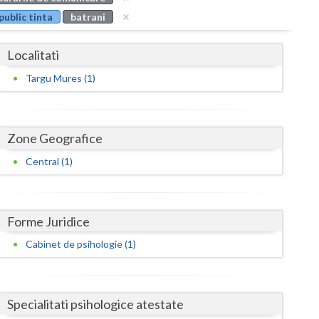
Buzau
public tinta
batrani
Calarasi
Localitati
Caras-Severin
Targu Mures (1)
Cluj
Constanta
Zone Geografice
Covasna
Central (1)
Dambovita
Dolj
Forme Juridice
Galati
Cabinet de psihologie (1)
Giurgiu
Gorj
Specialitati psihologice atestate