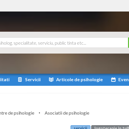
itati
Servicii
Articole
de psihologie
Even
tre de psihologie
Asociatii de psihologie
servicii
logoterapie in tu