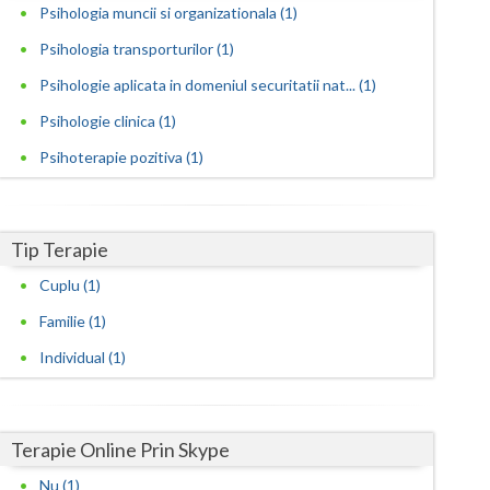
Harghita
Psihologia muncii si organizationala (1)
Hunedoara
Psihologia transporturilor (1)
Psihologie aplicata in domeniul securitatii nat... (1)
Ialomita
Psihologie clinica (1)
Iasi
Psihoterapie pozitiva (1)
Ilfov
Maramures
Tip Terapie
Mehedinti
Cuplu (1)
Mures
Familie (1)
Neamt
Individual (1)
Olt
Prahova
Terapie Online Prin Skype
Nu (1)
Salaj