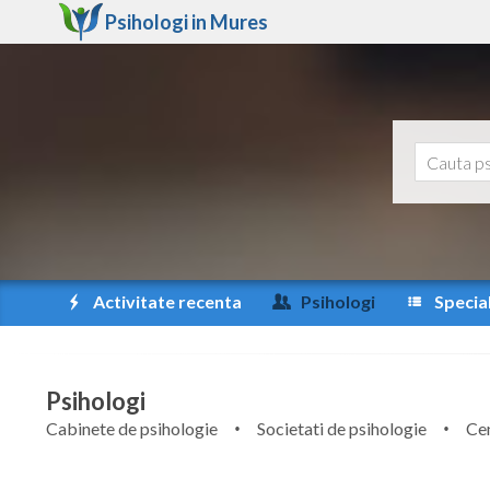
Psihologi in
Mures
Activitate recenta
Psihologi
Special
Psihologi
Cabinete de psihologie
Societati de psihologie
Cen