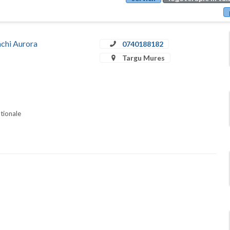
achi Aurora
0740188182
Targu Mures
ationale