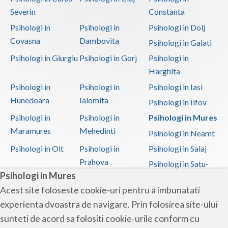
Severin
Constanta
Psihologi in
Psihologi in
Psihologi in Dolj
Covasna
Dambovita
Psihologi in Galati
Psihologi in Giurgiu
Psihologi in Gorj
Psihologi in
Harghita
Psihologi in
Psihologi in
Psihologi in Iasi
Hunedoara
Ialomita
Psihologi in Ilfov
Psihologi in
Psihologi in
Psihologi in Mures
Maramures
Mehedinti
Psihologi in Neamt
Psihologi in Olt
Psihologi in
Psihologi in Salaj
Prahova
Psihologi in Satu-
Psihologi in Mures
Mare
Acest site foloseste cookie-uri pentru a imbunatati
Psihologi in Sibiu
Psihologi in
Psihologi in
experienta dvoastra de navigare. Prin folosirea site-ului
Suceava
Teleorman
sunteti de acord sa folositi cookie-urile conform cu
Psihologi in Timis
Psihologi in Tulcea
Psihologi in Valcea