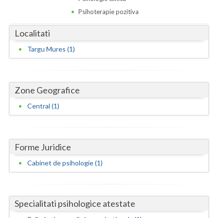
Dolj
Psihoterapie pozitiva
Galati
Localitati
Giurgiu
Targu Mures (1)
Gorj
Harghita
Zone Geografice
Hunedoara
Central (1)
Ialomita
Iasi
Forme Juridice
Ilfov
Cabinet de psihologie (1)
Maramures
Mehedinti
Specialitati psihologice atestate
Mures