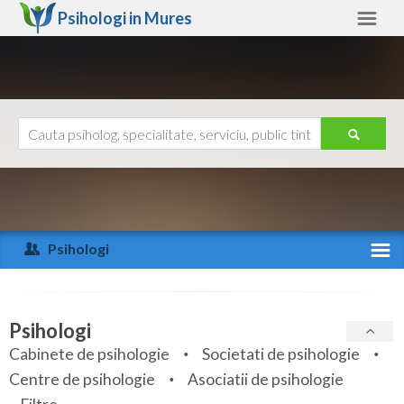
Psihologi in
Mures
Mures
Alte judete
Ajutor
Contact
Alba
Arad
Psihologi
Arges
Activitate recenta
Bacau
Specialitati
Psihologi
Bihor
Cabinete de psihologie
Societati de psihologie
Servicii
Centre de psihologie
Asociatii de psihologie
Bistrita-Nasaud
Articole