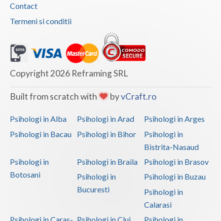
Contact
Termeni si conditii
Copyright 2026 Reframing SRL
Built from scratch with
by
vCraft.ro
Psihologi in Alba
Psihologi in Arad
Psihologi in Arges
Psihologi in Bacau
Psihologi in Bihor
Psihologi in
Bistrita-Nasaud
Psihologi in
Psihologi in Braila
Psihologi in Brasov
Botosani
Psihologi in
Psihologi in Buzau
Bucuresti
Psihologi in
Calarasi
Psihologi in Caras-
Psihologi in Cluj
Psihologi in