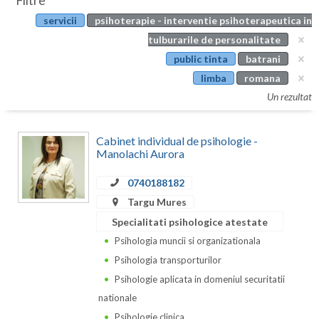
Filtre
Botosani
servicii
psihoterapie - interventie psihoterapeutica in
Evenimente
Braila
tulburarile de personalitate
Cabinet
public tinta
batrani
Brasov
limba
romana
Membri
Bucuresti
Un rezultat
Buzau
Cabinet individual de psihologie -
Calarasi
Manolachi Aurora
Caras-Severin
0740188182
Targu Mures
Cluj
Specialitati psihologice atestate
Constanta
Psihologia muncii si organizationala
Psihologia transporturilor
Covasna
Psihologie aplicata in domeniul securitatii
Dambovita
nationale
Psihologie clinica