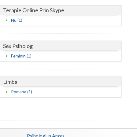
Harghita
Terapie Online Prin Skype
Hunedoara
Nu (1)
Ialomita
Iasi
Sex Psiholog
Ilfov
Feminin (1)
Maramures
Mehedinti
Limba
Mures
Romana (1)
Neamt
Olt
Prahova
Psihologi in Arges
Salaj