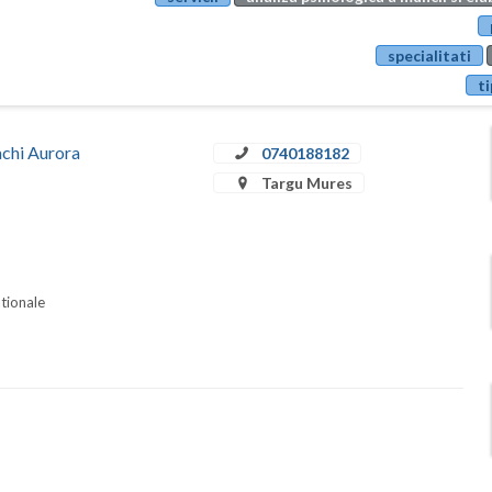
specialitati
ti
achi Aurora
0740188182
Targu Mures
ationale