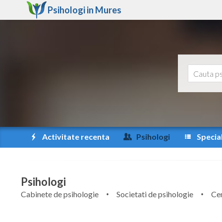
Psihologi in
Mures
Activitate recenta
Psihologi
Special
Psihologi
Cabinete de psihologie
Societati de psihologie
Cen