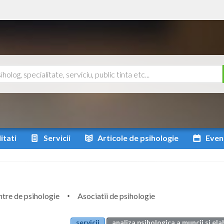
itati
Servicii
Articole
de psihologie
Even
tre de psihologie
Asociatii de psihologie
servicii
analiza psihologica a muncii si el