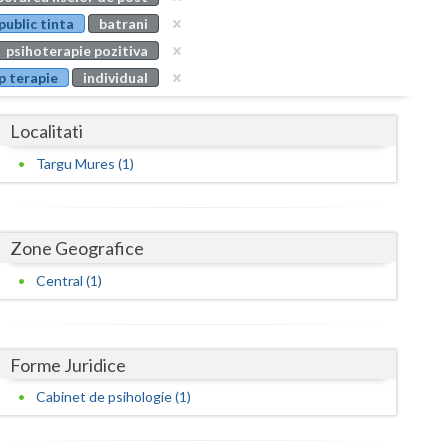
Buzau
public tinta
batrani
psihoterapie pozitiva
Calarasi
p terapie
individual
Caras-Severin
Localitati
Cluj
Targu Mures (1)
Constanta
Covasna
Zone Geografice
Dambovita
Central (1)
Dolj
Galati
Forme Juridice
Giurgiu
Cabinet de psihologie (1)
Gorj