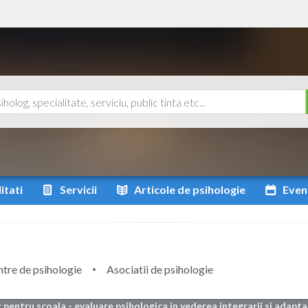
itati
Servicii
Articole
de psihologie
Even
tre de psihologie
Asociatii de psihologie
c pentru scoala - evaluare psihologica in vederea integrarii si adapta