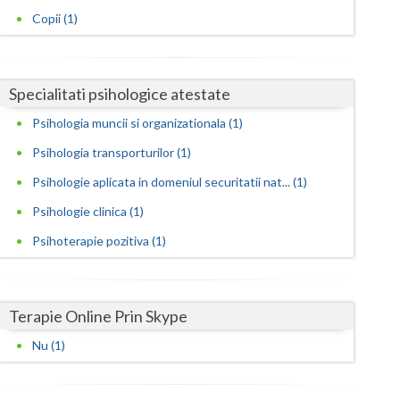
Harghita
Copii (1)
Hunedoara
Ialomita
Specialitati psihologice atestate
Iasi
Psihologia muncii si organizationala (1)
Ilfov
Psihologia transporturilor (1)
Maramures
Psihologie aplicata in domeniul securitatii nat... (1)
Psihologie clinica (1)
Mehedinti
Psihoterapie pozitiva (1)
Mures
Neamt
Terapie Online Prin Skype
Olt
Nu (1)
Prahova
Salaj