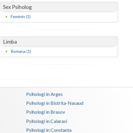
Sex Psiholog
Satu-Mare
Feminin (1)
Sibiu
Suceava
Limba
Teleorman
Romana (1)
Timis
Tulcea
Valcea
Psihologi in Arges
Vaslui
Psihologi in Bistrita-Nasaud
Vrancea
Psihologi in Brasov
Psihologi in Calarasi
Psihologi in Constanta