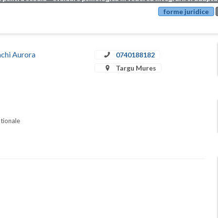
forme juridice
achi Aurora
0740188182
Targu Mures
ationale