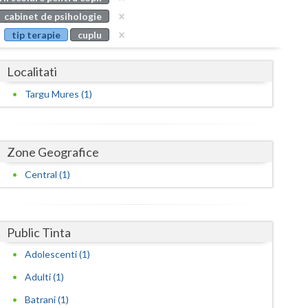
Buzau
cabinet de psihologie
tip terapie
cuplu
Calarasi
Caras-Severin
Localitati
Cluj
Targu Mures (1)
Constanta
Covasna
Zone Geografice
Dambovita
Central (1)
Dolj
Galati
Public Tinta
Adolescenti (1)
Giurgiu
Adulti (1)
Gorj
Batrani (1)