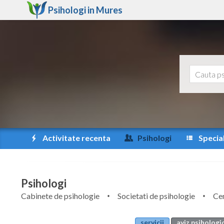
Psihologi in
Mures
Activitate recenta
Psihologi
Special
Psihologi
Cabinete de psihologie
Societati de psihologie
Cen
servicii
aviz psihologi