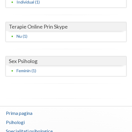
Individual (1)
Neamt
Olt
Terapie Online Prin Skype
Prahova
Nu (1)
Salaj
Satu-Mare
Sex Psiholog
Sibiu
Feminin (1)
Suceava
Teleorman
Timis
Prima pagina
Tulcea
Psihologi
Valcea
Specialitati psihologice