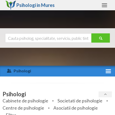
Psihologi in
Mures
Mures
Alte judete
Ajutor
Contact
Alba
Arad
Psihologi
Arges
Activitate recenta
Bacau
Specialitati
Psihologi
Bihor
Cabinete de psihologie
Societati de psihologie
Servicii
Centre de psihologie
Asociatii de psihologie
Bistrita-Nasaud
Articole