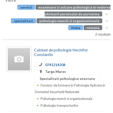
Filtre
Botosani
servicii
examinare si avizare psihologica in vederea
Evenimente
Braila
obtinerii permisului de portarma
Cabinet
specialitati
psihologia muncii si organizationala
Brasov
limba
romana
Membri
Bucuresti
2 rezultate
Buzau
Cabinet de psihologie Nechifor
Calarasi
Constantin
Caras-Severin
0741214208
Targu Mures
Cluj
Specialitati psihologice atestate
Constanta
Furnizor de formare in Psihologie Aplicata in
Domeniul Securitatii Nationale
Covasna
Psihologia muncii si organizationala
Dambovita
Psihologia transporturilor