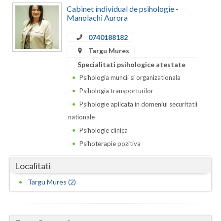
Dolj
Cabinet individual de psihologie -
Manolachi Aurora
Galati
0740188182
Giurgiu
Targu Mures
Gorj
Specialitati psihologice atestate
Psihologia muncii si organizationala
Harghita
Psihologia transporturilor
Hunedoara
Psihologie aplicata in domeniul securitatii
nationale
Ialomita
Psihologie clinica
Iasi
Psihoterapie pozitiva
Ilfov
Localitati
Maramures
Targu Mures (2)
Mehedinti
Mures