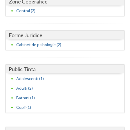
Zone Geografice
Neamt
Central (2)
Olt
Prahova
Forme Juridice
Cabinet de psihologie (2)
Salaj
Satu-Mare
Sibiu
Public Tinta
Adolescenti (1)
Suceava
Adulti (2)
Teleorman
Batrani (1)
Timis
Copii (1)
Tulcea
Valcea