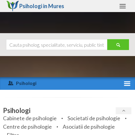
Psihologi in
Mures
Mures
Alte judete
Ajutor
Contact
Alba
Arad
Psihologi
Arges
Activitate recenta
Bacau
Specialitati
Psihologi
Bihor
Cabinete de psihologie
Societati de psihologie
Servicii
Centre de psihologie
Asociatii de psihologie
Bistrita-Nasaud
Articole