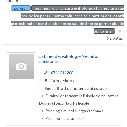
Filtre
Botosani
servicii
examinare si avizare psihologica la angajare sau
Evenimente
Braila
periodica pentru personalul care prin natura activitatii
Cabinet
profesionale necesita obtinerea sau detinerea permisului de
Brasov
portarma
Membri
Bucuresti
2 rezultate
Buzau
Cabinet de psihologie Nechifor
Calarasi
Constantin
Caras-Severin
0741214208
Targu Mures
Cluj
Specialitati psihologice atestate
Constanta
Furnizor de formare in Psihologie Aplicata in
Domeniul Securitatii Nationale
Covasna
Psihologia muncii si organizationala
Dambovita
Psihologia transporturilor