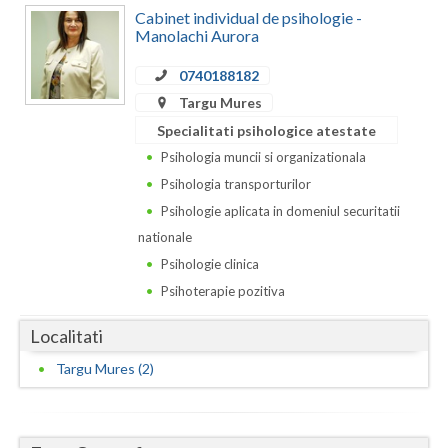
Dolj
Cabinet individual de psihologie -
Manolachi Aurora
Galati
0740188182
Giurgiu
Targu Mures
Gorj
Specialitati psihologice atestate
Psihologia muncii si organizationala
Harghita
Psihologia transporturilor
Hunedoara
Psihologie aplicata in domeniul securitatii
nationale
Ialomita
Psihologie clinica
Iasi
Psihoterapie pozitiva
Ilfov
Localitati
Maramures
Targu Mures (2)
Mehedinti
Mures