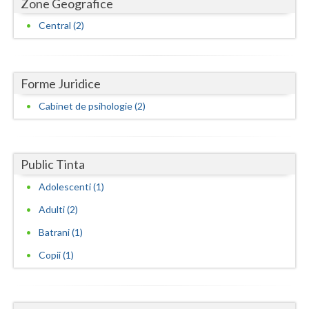
Zone Geografice
Neamt
Central (2)
Olt
Prahova
Forme Juridice
Cabinet de psihologie (2)
Salaj
Satu-Mare
Sibiu
Public Tinta
Adolescenti (1)
Suceava
Adulti (2)
Teleorman
Batrani (1)
Timis
Copii (1)
Tulcea
Valcea