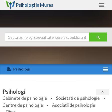
Psihologi in
Mures
Mures
Alte judete
Ajutor
Contact
Alba
Arad
Psihologi
Arges
Activitate recenta
Bacau
Specialitati
Psihologi
Bihor
Cabinete de psihologie
Societati de psihologie
Servicii
Centre de psihologie
Asociatii de psihologie
Bistrita-Nasaud
Articole