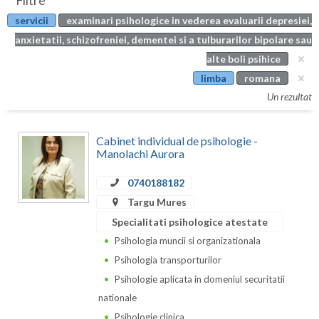
Filtre
Botosani
servicii
examinari psihologice in vederea evaluarii depresiei,
Evenimente
Braila
anxietatii, schizofreniei, dementei si a tulburarilor bipolare sau
Cabinet
alte boli psihice
Brasov
limba
romana
Membri
Bucuresti
Un rezultat
Buzau
Cabinet individual de psihologie -
Calarasi
Manolachi Aurora
Caras-Severin
0740188182
Targu Mures
Cluj
Specialitati psihologice atestate
Constanta
Psihologia muncii si organizationala
Psihologia transporturilor
Covasna
Psihologie aplicata in domeniul securitatii
Dambovita
nationale
Psihologie clinica