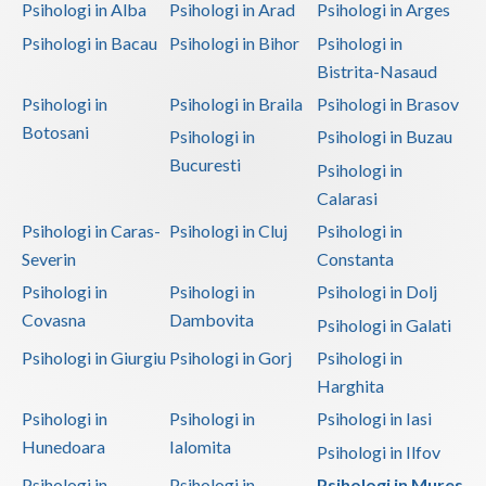
Psihologi in Alba
Psihologi in Arad
Psihologi in Arges
Psihologi in Bacau
Psihologi in Bihor
Psihologi in
Bistrita-Nasaud
Psihologi in
Psihologi in Braila
Psihologi in Brasov
Botosani
Psihologi in
Psihologi in Buzau
Bucuresti
Psihologi in
Calarasi
Psihologi in Caras-
Psihologi in Cluj
Psihologi in
Severin
Constanta
Psihologi in
Psihologi in
Psihologi in Dolj
Covasna
Dambovita
Psihologi in Galati
Psihologi in Giurgiu
Psihologi in Gorj
Psihologi in
Harghita
Psihologi in
Psihologi in
Psihologi in Iasi
Hunedoara
Ialomita
Psihologi in Ilfov
Psihologi in
Psihologi in
Psihologi in Mures