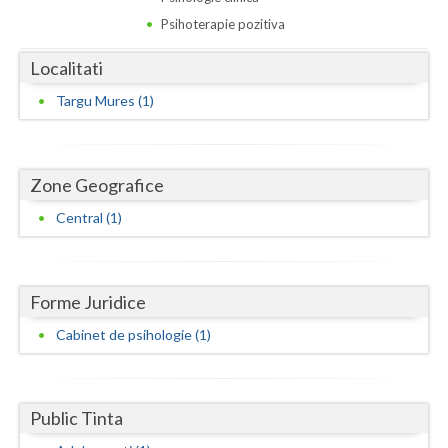
Dolj
Psihoterapie pozitiva
Galati
Localitati
Giurgiu
Targu Mures (1)
Gorj
Harghita
Zone Geografice
Hunedoara
Central (1)
Ialomita
Iasi
Forme Juridice
Ilfov
Cabinet de psihologie (1)
Maramures
Mehedinti
Public Tinta
Mures