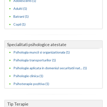
Adolescenti (1)
Neamt
Adulti (1)
Batrani (1)
Olt
Copii (1)
Prahova
Salaj
Specialitati psihologice atestate
Satu-Mare
Psihologia muncii si organizationala (1)
Sibiu
Psihologia transporturilor (1)
Suceava
Psihologie aplicata in domeniul securitatii nat... (1)
Teleorman
Psihologie clinica (1)
Psihoterapie pozitiva (1)
Timis
Tulcea
Tip Terapie
Valcea