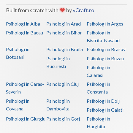
Built from scratch with
by
vCraft.ro
Psihologi in Alba
Psihologi in Arad
Psihologi in Arges
Psihologi in Bacau
Psihologi in Bihor
Psihologi in
Bistrita-Nasaud
Psihologi in
Psihologi in Braila
Psihologi in Brasov
Botosani
Psihologi in
Psihologi in Buzau
Bucuresti
Psihologi in
Calarasi
Psihologi in Caras-
Psihologi in Cluj
Psihologi in
Severin
Constanta
Psihologi in
Psihologi in
Psihologi in Dolj
Covasna
Dambovita
Psihologi in Galati
Psihologi in Giurgiu
Psihologi in Gorj
Psihologi in
Harghita