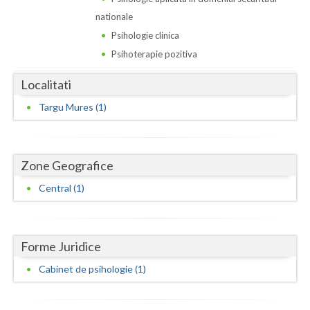
Dolj
nationale
Galati
Psihologie clinica
Psihoterapie pozitiva
Giurgiu
Localitati
Gorj
Targu Mures (1)
Harghita
Hunedoara
Zone Geografice
Ialomita
Central (1)
Iasi
Ilfov
Forme Juridice
Maramures
Cabinet de psihologie (1)
Mehedinti
Mures