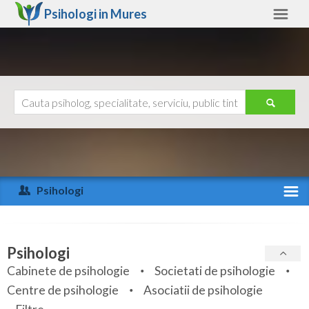
Psihologi in
Mures
Mures
Alte judete
Ajutor
Contact
Alba
Arad
Psihologi
Arges
Activitate recenta
Bacau
Specialitati
Psihologi
Bihor
Cabinete de psihologie
Societati de psihologie
Servicii
Centre de psihologie
Asociatii de psihologie
Bistrita-Nasaud
Articole