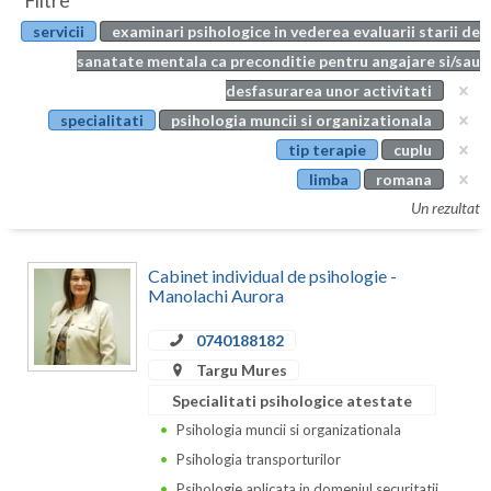
Filtre
Botosani
servicii
examinari psihologice in vederea evaluarii starii de
Evenimente
Braila
sanatate mentala ca preconditie pentru angajare si/sau
Cabinet
desfasurarea unor activitati
Brasov
specialitati
psihologia muncii si organizationala
Membri
Bucuresti
tip terapie
cuplu
limba
romana
Buzau
Un rezultat
Calarasi
Cabinet individual de psihologie -
Caras-Severin
Manolachi Aurora
Cluj
0740188182
Constanta
Targu Mures
Specialitati psihologice atestate
Covasna
Psihologia muncii si organizationala
Dambovita
Psihologia transporturilor
Psihologie aplicata in domeniul securitatii