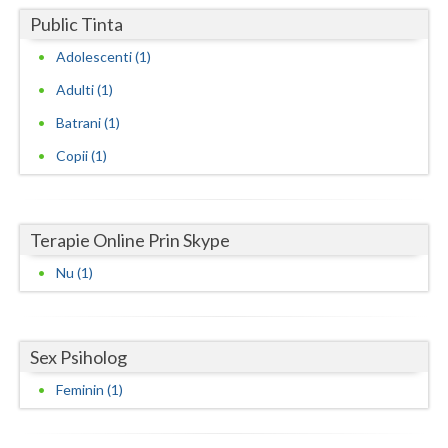
Public Tinta
Neamt
Adolescenti (1)
Olt
Adulti (1)
Prahova
Batrani (1)
Salaj
Copii (1)
Satu-Mare
Sibiu
Terapie Online Prin Skype
Nu (1)
Suceava
Teleorman
Sex Psiholog
Timis
Feminin (1)
Tulcea
Valcea