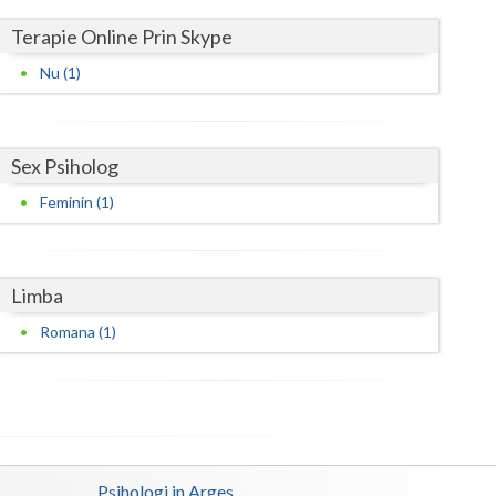
Harghita
Terapie Online Prin Skype
Hunedoara
Nu (1)
Ialomita
Iasi
Sex Psiholog
Ilfov
Feminin (1)
Maramures
Mehedinti
Limba
Mures
Romana (1)
Neamt
Olt
Prahova
Psihologi in Arges
Salaj