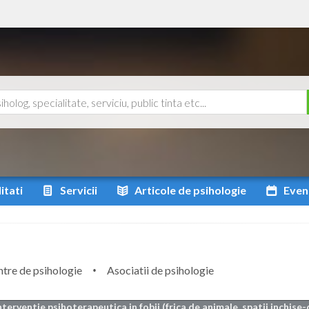
itati
Servicii
Articole
de psihologie
Even
tre de psihologie
Asociatii de psihologie
nterventie psihoterapeutica in fobii (frica de animale, spatii inchise-