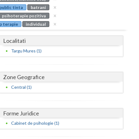
Buzau
public tinta
batrani
psihoterapie pozitiva
Calarasi
p terapie
individual
Caras-Severin
Localitati
Cluj
Targu Mures (1)
Constanta
Covasna
Zone Geografice
Dambovita
Central (1)
Dolj
Galati
Forme Juridice
Giurgiu
Cabinet de psihologie (1)
Gorj