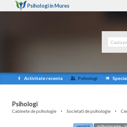
Psihologi in
Mures
Activitate recenta
Psihologi
Special
Psihologi
Cabinete de psihologie
Societati de psihologie
Cen
servicii
psihoterapie - i