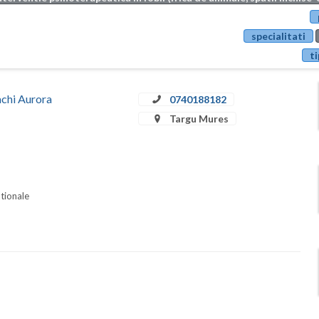
specialitati
ti
achi Aurora
0740188182
Targu Mures
ationale