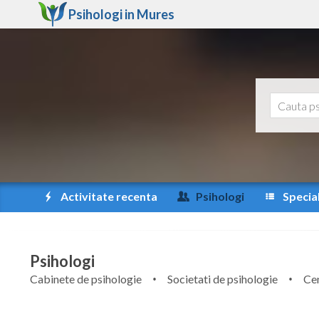
Psihologi in
Mures
Activitate recenta
Psihologi
Special
Psihologi
Cabinete de psihologie
Societati de psihologie
Cen