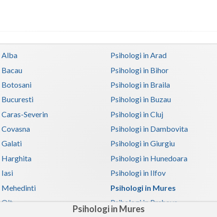
n Alba
Psihologi in Arad
n Bacau
Psihologi in Bihor
n Botosani
Psihologi in Braila
n Bucuresti
Psihologi in Buzau
n Caras-Severin
Psihologi in Cluj
n Covasna
Psihologi in Dambovita
 Galati
Psihologi in Giurgiu
n Harghita
Psihologi in Hunedoara
 Iasi
Psihologi in Ilfov
n Mehedinti
Psihologi in Mures
 Olt
Psihologi in Prahova
Psihologi in Mures
n Satu-Mare
Psihologi in Sibiu