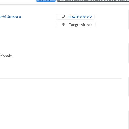
achi Aurora
0740188182
Targu Mures
ationale