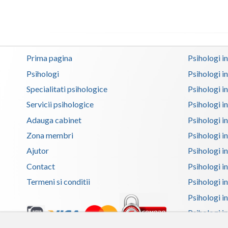
Prima pagina
Psihologi i
Psihologi
Psihologi i
Specialitati psihologice
Psihologi i
Servicii psihologice
Psihologi i
Adauga cabinet
Psihologi i
Zona membri
Psihologi i
Ajutor
Psihologi in
Contact
Psihologi i
Termeni si conditii
Psihologi in
Psihologi i
Psihologi in
Psihologi i