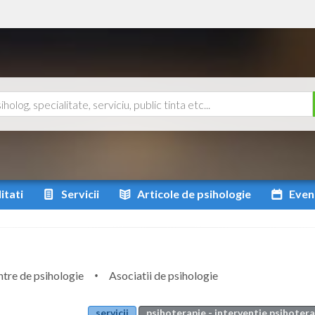
itati
Servicii
Articole
de psihologie
Even
tre de psihologie
Asociatii de psihologie
servicii
psihoterapie - interventie psihoter