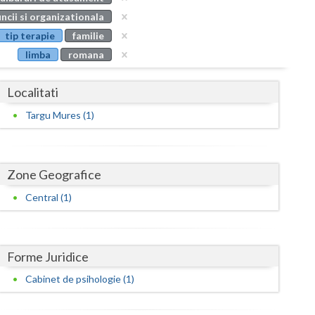
Buzau
ncii si organizationala
tip terapie
familie
Calarasi
limba
romana
Caras-Severin
Localitati
Cluj
Targu Mures (1)
Constanta
Covasna
Zone Geografice
Dambovita
Central (1)
Dolj
Galati
Forme Juridice
Giurgiu
Cabinet de psihologie (1)
Gorj