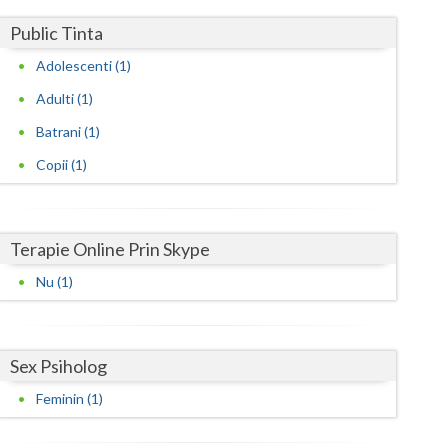
Harghita
Public Tinta
Hunedoara
Adolescenti (1)
Ialomita
Adulti (1)
Iasi
Batrani (1)
Ilfov
Copii (1)
Maramures
Mehedinti
Terapie Online Prin Skype
Nu (1)
Mures
Neamt
Sex Psiholog
Olt
Feminin (1)
Prahova
Salaj