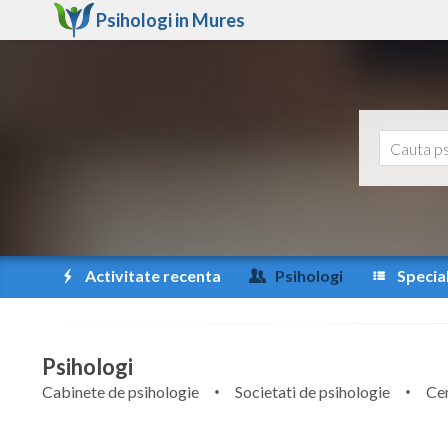
Psihologi in
Mures
Activitate recenta
Psihologi
Special
Psihologi
Cabinete de psihologie
Societati de psihologie
Cen