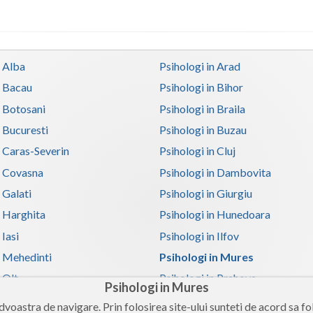
n Alba
Psihologi in Arad
n Bacau
Psihologi in Bihor
n Botosani
Psihologi in Braila
n Bucuresti
Psihologi in Buzau
n Caras-Severin
Psihologi in Cluj
n Covasna
Psihologi in Dambovita
 Galati
Psihologi in Giurgiu
n Harghita
Psihologi in Hunedoara
 Iasi
Psihologi in Ilfov
n Mehedinti
Psihologi in Mures
 Olt
Psihologi in Prahova
Psihologi in Mures
n Satu-Mare
Psihologi in Sibiu
voastra de navigare. Prin folosirea site-ului sunteti de acord sa fol