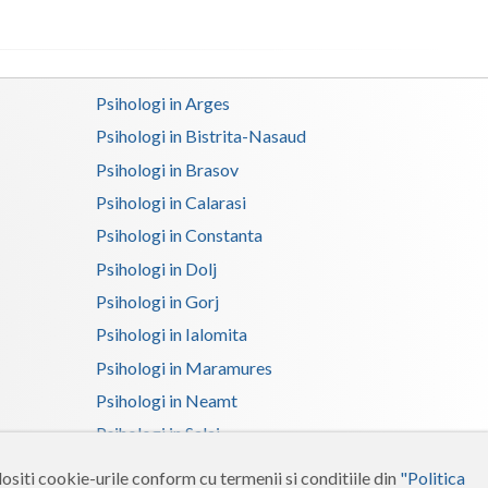
Satu-Mare
Sibiu
Psihologi in Arges
Suceava
Psihologi in Bistrita-Nasaud
Psihologi in Brasov
Teleorman
Psihologi in Calarasi
Timis
Psihologi in Constanta
Tulcea
Psihologi in Dolj
Valcea
Psihologi in Gorj
Psihologi in Ialomita
Vaslui
Psihologi in Maramures
Vrancea
Psihologi in Neamt
Psihologi in Salaj
Psihologi in Suceava
ositi cookie-urile conform cu termenii si conditiile din
"Politica