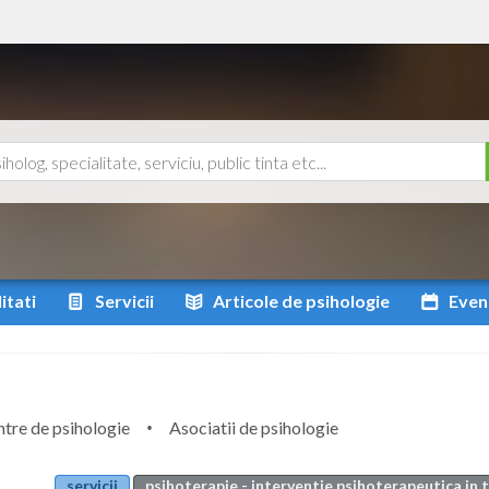
itati
Servicii
Articole
de psihologie
Even
tre de psihologie
Asociatii de psihologie
servicii
psihoterapie - interventie psihoterapeutica in 