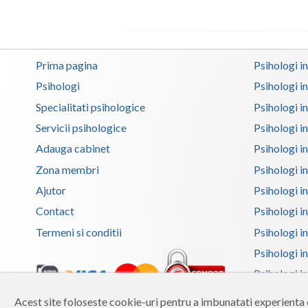
Prima pagina
Psihologi i
Psihologi
Psihologi i
Specialitati psihologice
Psihologi i
Servicii psihologice
Psihologi i
Adauga cabinet
Psihologi i
Zona membri
Psihologi i
Ajutor
Psihologi in
Contact
Psihologi i
Termeni si conditii
Psihologi in
Psihologi i
Psihologi in
Psihologi i
Acest site foloseste cookie-uri pentru a imbunatati experienta d
Copyright 2026 Reframing SRL