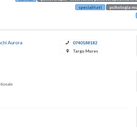
specialitati
psihologia mu
achi Aurora
0740188182
Targu Mures
ationale