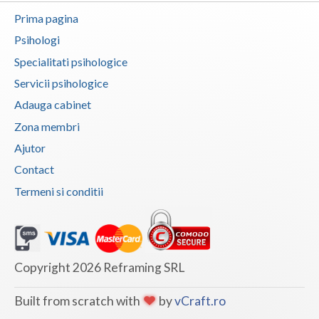
Prima pagina
Vaslui
Psihologi
Vrancea
Specialitati psihologice
Servicii psihologice
Adauga cabinet
Zona membri
Ajutor
Contact
Termeni si conditii
Copyright 2026 Reframing SRL
Built from scratch with
by
vCraft.ro