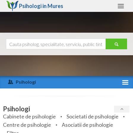
Psihologi in
Mures
Mures
Alte judete
Ajutor
Contact
Alba
Arad
Psihologi
Arges
Activitate recenta
Bacau
Specialitati
Psihologi
Bihor
Cabinete de psihologie
Societati de psihologie
Servicii
Centre de psihologie
Asociatii de psihologie
Bistrita-Nasaud
Articole