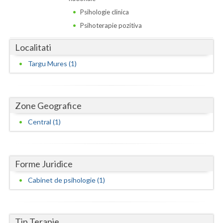
Dolj
Psihologie clinica
Galati
Psihoterapie pozitiva
Giurgiu
Localitati
Gorj
Targu Mures (1)
Harghita
Hunedoara
Zone Geografice
Ialomita
Central (1)
Iasi
Ilfov
Forme Juridice
Cabinet de psihologie (1)
Maramures
Mehedinti
Tip Terapie
Mures