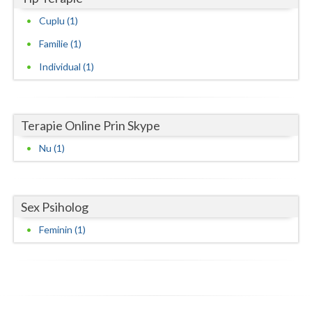
Cuplu (1)
Neamt
Familie (1)
Olt
Individual (1)
Prahova
Salaj
Terapie Online Prin Skype
Satu-Mare
Nu (1)
Sibiu
Suceava
Sex Psiholog
Teleorman
Feminin (1)
Timis
Tulcea
Valcea