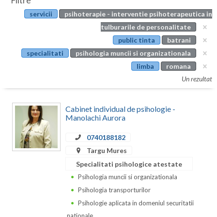
Filtre
Botosani
servicii
psihoterapie - interventie psihoterapeutica in
Evenimente
Braila
tulburarile de personalitate
Cabinet
public tinta
batrani
Brasov
specialitati
psihologia muncii si organizationala
Membri
Bucuresti
limba
romana
Un rezultat
Buzau
Calarasi
Cabinet individual de psihologie -
Manolachi Aurora
Caras-Severin
0740188182
Cluj
Targu Mures
Constanta
Specialitati psihologice atestate
Psihologia muncii si organizationala
Covasna
Psihologia transporturilor
Dambovita
Psihologie aplicata in domeniul securitatii
nationale