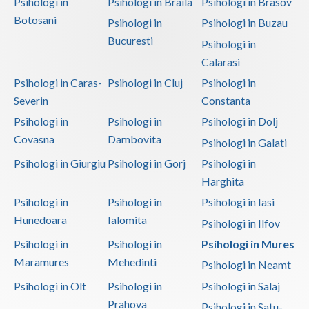
Psihologi in
Psihologi in Braila
Psihologi in Brasov
Botosani
Psihologi in
Psihologi in Buzau
Bucuresti
Psihologi in
Calarasi
Psihologi in Caras-
Psihologi in Cluj
Psihologi in
Severin
Constanta
Psihologi in
Psihologi in
Psihologi in Dolj
Covasna
Dambovita
Psihologi in Galati
Psihologi in Giurgiu
Psihologi in Gorj
Psihologi in
Harghita
Psihologi in
Psihologi in
Psihologi in Iasi
Hunedoara
Ialomita
Psihologi in Ilfov
Psihologi in
Psihologi in
Psihologi in Mures
Maramures
Mehedinti
Psihologi in Neamt
Psihologi in Olt
Psihologi in
Psihologi in Salaj
Prahova
Psihologi in Satu-