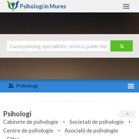
Psihologi in
Mures
Mures
Alte judete
Ajutor
Contact
Alba
Arad
Psihologi
Arges
Activitate recenta
Bacau
Specialitati
Psihologi
Bihor
Cabinete de psihologie
Societati de psihologie
Servicii
Centre de psihologie
Asociatii de psihologie
Bistrita-Nasaud
Articole