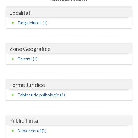
Dolj
Localitati
Galati
Targu Mures (1)
Giurgiu
Gorj
Zone Geografice
Harghita
Central (1)
Hunedoara
Ialomita
Forme Juridice
Iasi
Cabinet de psihologie (1)
Ilfov
Maramures
Public Tinta
Mehedinti
Adolescenti (1)
Mures