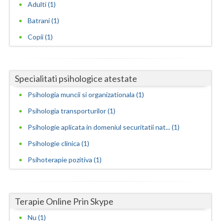
Adulti (1)
Neamt
Batrani (1)
Copii (1)
Olt
Prahova
Salaj
Specialitati psihologice atestate
Psihologia muncii si organizationala (1)
Satu-Mare
Psihologia transporturilor (1)
Sibiu
Psihologie aplicata in domeniul securitatii nat... (1)
Suceava
Psihologie clinica (1)
Teleorman
Psihoterapie pozitiva (1)
Timis
Tulcea
Terapie Online Prin Skype
Valcea
Nu (1)