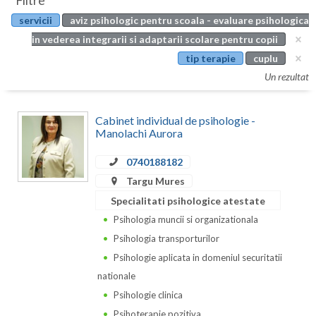
Filtre
Botosani
servicii
aviz psihologic pentru scoala - evaluare psihologica
Evenimente
Braila
in vederea integrarii si adaptarii scolare pentru copii
Cabinet
tip terapie
cuplu
Brasov
Un rezultat
Membri
Bucuresti
Cabinet individual de psihologie -
Buzau
Manolachi Aurora
Calarasi
0740188182
Caras-Severin
Targu Mures
Specialitati psihologice atestate
Cluj
Psihologia muncii si organizationala
Constanta
Psihologia transporturilor
Psihologie aplicata in domeniul securitatii
Covasna
nationale
Dambovita
Psihologie clinica
Psihoterapie pozitiva