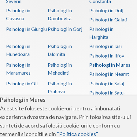
Severin
Constanta
Psihologi in
Psihologi in
Psihologi in Dolj
Covasna
Dambovita
Psihologi in Galati
Psihologi in Giurgiu
Psihologi in Gorj
Psihologi in
Harghita
Psihologi in
Psihologi in
Psihologi in Iasi
Hunedoara
Ialomita
Psihologi in Ilfov
Psihologi in
Psihologi in
Psihologi in Mures
Maramures
Mehedinti
Psihologi in Neamt
Psihologi in Olt
Psihologi in
Psihologi in Salaj
Prahova
Psihologi in Satu-
Psihologi in Mures
Mare
Acest site foloseste cookie-uri pentru a imbunatati
Psihologi in Sibiu
Psihologi in
Psihologi in
experienta dvoastra de navigare. Prin folosirea site-ului
Suceava
Teleorman
sunteti de acord sa folositi cookie-urile conform cu
Psihologi in Timis
Psihologi in Tulcea
Psihologi in Valcea
termenii si conditiile din
"Politica cookies"
Psihologi in Vaslui
Psihologi in