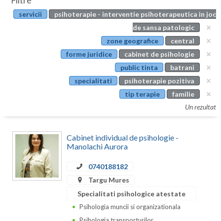
Filtre
Botosani
servicii
psihoterapie - interventie psihoterapeutica in joc
Evenimente
Braila
de sansa patologic
Cabinet
zone geografice
central
Brasov
forme juridice
cabinet de psihologie
Membri
Bucuresti
public tinta
batrani
specialitati
psihoterapie pozitiva
Buzau
tip terapie
familie
Calarasi
Un rezultat
Caras-Severin
Cabinet individual de psihologie -
Cluj
Manolachi Aurora
Constanta
0740188182
Targu Mures
Covasna
Specialitati psihologice atestate
Dambovita
Psihologia muncii si organizationala
Psihologia transporturilor