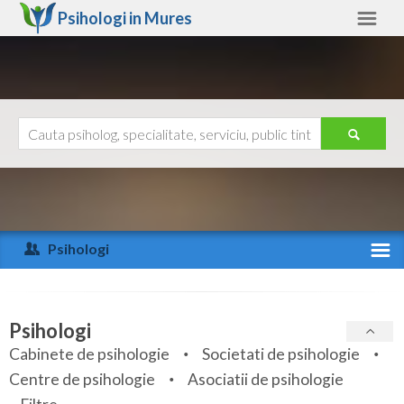
Psihologi in
Mures
Mures
Alte judete
Ajutor
Contact
Alba
Arad
Psihologi
Arges
Activitate recenta
Bacau
Specialitati
Psihologi
Bihor
Cabinete de psihologie
Societati de psihologie
Servicii
Centre de psihologie
Asociatii de psihologie
Bistrita-Nasaud
Articole