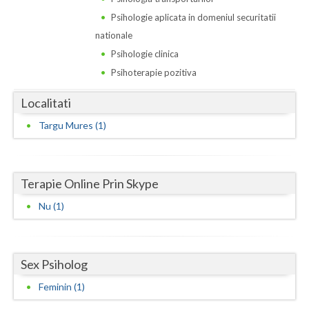
Dolj
Psihologie aplicata in domeniul securitatii
Galati
nationale
Psihologie clinica
Giurgiu
Psihoterapie pozitiva
Gorj
Localitati
Harghita
Targu Mures (1)
Hunedoara
Ialomita
Terapie Online Prin Skype
Iasi
Nu (1)
Ilfov
Maramures
Sex Psiholog
Mehedinti
Feminin (1)
Mures