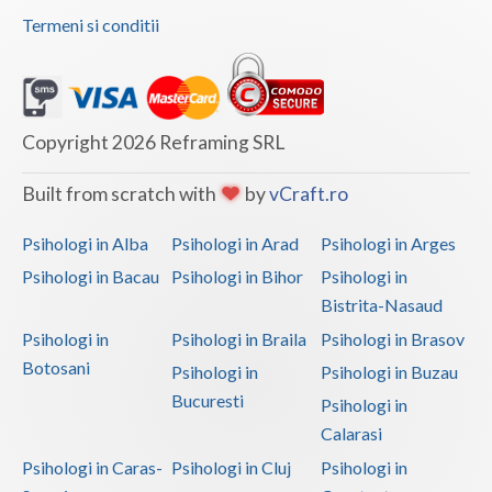
Termeni si conditii
Vaslui
Vrancea
Copyright 2026 Reframing SRL
Built from scratch with
by
vCraft.ro
Psihologi in Alba
Psihologi in Arad
Psihologi in Arges
Psihologi in Bacau
Psihologi in Bihor
Psihologi in
Bistrita-Nasaud
Psihologi in
Psihologi in Braila
Psihologi in Brasov
Botosani
Psihologi in
Psihologi in Buzau
Bucuresti
Psihologi in
Calarasi
Psihologi in Caras-
Psihologi in Cluj
Psihologi in