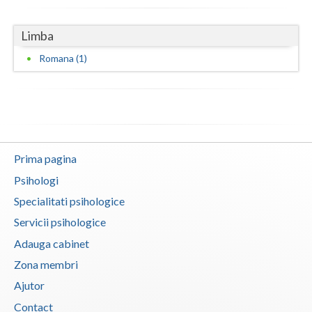
Neamt
Limba
Olt
Romana (1)
Prahova
Salaj
Satu-Mare
Prima pagina
Sibiu
Psihologi
Suceava
Specialitati psihologice
Teleorman
Servicii psihologice
Adauga cabinet
Timis
Zona membri
Tulcea
Ajutor
Valcea
Contact