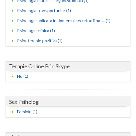
Psihologia muncii si organizationala (1)
Psihologia transporturilor (1)
Neamt
Psihologie aplicata in domeniul securitatii nat... (1)
Olt
Psihologie clinica (1)
Prahova
Psihoterapie pozitiva (1)
Salaj
Satu-Mare
Terapie Online Prin Skype
Sibiu
Nu (1)
Suceava
Teleorman
Sex Psiholog
Timis
Feminin (1)
Tulcea
Valcea