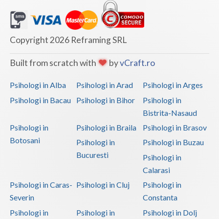
Copyright 2026 Reframing SRL
Built from scratch with
by
vCraft.ro
Psihologi in Alba
Psihologi in Arad
Psihologi in Arges
Psihologi in Bacau
Psihologi in Bihor
Psihologi in
Bistrita-Nasaud
Psihologi in
Psihologi in Braila
Psihologi in Brasov
Botosani
Psihologi in
Psihologi in Buzau
Bucuresti
Psihologi in
Calarasi
Psihologi in Caras-
Psihologi in Cluj
Psihologi in
Severin
Constanta
Psihologi in
Psihologi in
Psihologi in Dolj