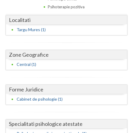
Dolj
Psihoterapie pozitiva
Galati
Localitati
Giurgiu
Targu Mures (1)
Gorj
Harghita
Zone Geografice
Hunedoara
Central (1)
Ialomita
Iasi
Forme Juridice
Ilfov
Cabinet de psihologie (1)
Maramures
Mehedinti
Specialitati psihologice atestate
Mures