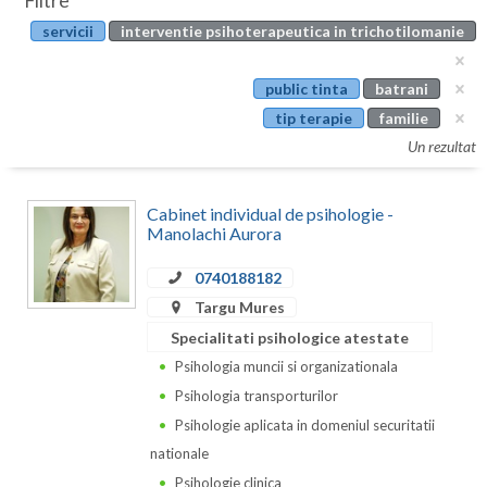
Filtre
Botosani
servicii
interventie psihoterapeutica in trichotilomanie
Evenimente
Braila
Cabinet
public tinta
batrani
Brasov
tip terapie
familie
Membri
Bucuresti
Un rezultat
Buzau
Cabinet individual de psihologie -
Calarasi
Manolachi Aurora
Caras-Severin
0740188182
Targu Mures
Cluj
Specialitati psihologice atestate
Constanta
Psihologia muncii si organizationala
Psihologia transporturilor
Covasna
Psihologie aplicata in domeniul securitatii
Dambovita
nationale
Psihologie clinica