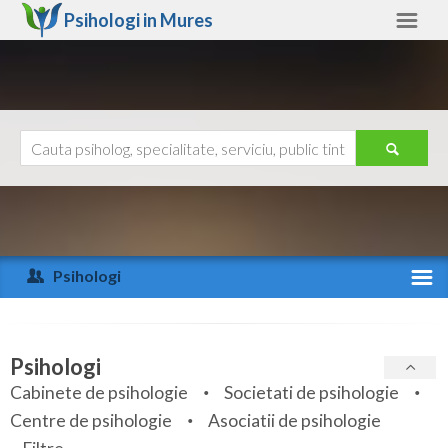
Psihologi in
Mures
Mures
Alte judete
Ajutor
Contact
Alba
Arad
Psihologi
Arges
Activitate recenta
Bacau
Specialitati
Psihologi
Bihor
Cabinete de psihologie
Societati de psihologie
Servicii
Centre de psihologie
Asociatii de psihologie
Bistrita-Nasaud
Articole