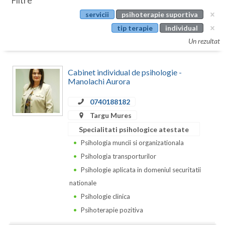
Filtre
Botosani
servicii
psihoterapie suportiva
Evenimente
Braila
tip terapie
individual
Cabinet
Un rezultat
Brasov
Membri
Bucuresti
Cabinet individual de psihologie -
Manolachi Aurora
Buzau
0740188182
Calarasi
Targu Mures
Caras-Severin
Specialitati psihologice atestate
Psihologia muncii si organizationala
Cluj
Psihologia transporturilor
Constanta
Psihologie aplicata in domeniul securitatii
nationale
Covasna
Psihologie clinica
Dambovita
Psihoterapie pozitiva