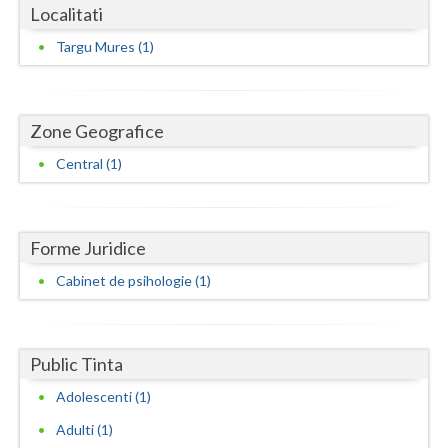
Dolj
Localitati
Galati
Targu Mures (1)
Giurgiu
Gorj
Zone Geografice
Central (1)
Harghita
Hunedoara
Ialomita
Forme Juridice
Cabinet de psihologie (1)
Iasi
Ilfov
Public Tinta
Maramures
Adolescenti (1)
Mehedinti
Adulti (1)
Mures