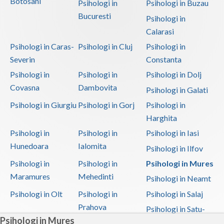
Botosani
Psihologi in
Psihologi in Buzau
Bucuresti
Psihologi in
Calarasi
Psihologi in Caras-
Psihologi in Cluj
Psihologi in
Severin
Constanta
Psihologi in
Psihologi in
Psihologi in Dolj
Covasna
Dambovita
Psihologi in Galati
Psihologi in Giurgiu
Psihologi in Gorj
Psihologi in
Harghita
Psihologi in
Psihologi in
Psihologi in Iasi
Hunedoara
Ialomita
Psihologi in Ilfov
Psihologi in
Psihologi in
Psihologi in Mures
Maramures
Mehedinti
Psihologi in Neamt
Psihologi in Olt
Psihologi in
Psihologi in Salaj
Prahova
Psihologi in Satu-
Psihologi in Mures
Mare