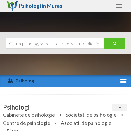
Psihologi in
Mures
Mures
Alte judete
Ajutor
Contact
Alba
Arad
Psihologi
Arges
Activitate recenta
Bacau
Specialitati
Psihologi
Bihor
Cabinete de psihologie
Societati de psihologie
Servicii
Centre de psihologie
Asociatii de psihologie
Bistrita-Nasaud
Articole